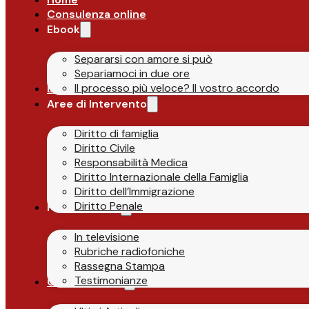
Consulenza online
Ebook
Separarsi con amore si può
Separiamoci in due ore
Il processo più veloce? Il vostro accordo
Lo Studio
Aree di Intervento
Diritto di famiglia
Diritto Civile
Responsabilità Medica
Diritto Internazionale della Famiglia
Diritto dell’Immigrazione
Diritto Penale
Parlano di Noi
In televisione
Rubriche radiofoniche
Rassegna Stampa
Testimonianze
Guide & News