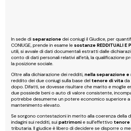
In sede di
separazione
dei coniugi il Giudice, per quanti
CONIUGE, prende in esame le
sostanze REDDITUALI E 
utili, si avvale di dati documentali estratti dalle dichiaraz
conto di dati personali relativi all’età, la qualificazione pr
la posizione sociale.
Oltre alla dichiarazione dei redditi,
nella separazione e 
reddito dei due coniugi sulla base del
tenore di vita
da 
dopo. Difatti, se dovesse risultare che marito e moglie e
due possiede beni o auto di valore consistente, incompatibi
potrebbe desumerne un potere economico superiore a que
mantenimento elevato.
Se sorgono contestazioni in merito alla coerenza della di
indagini sui redditi, sui
patrimoni
e sull’effettivo
tenore 
tributaria. Il giudice è libero di decidere se disporre o m