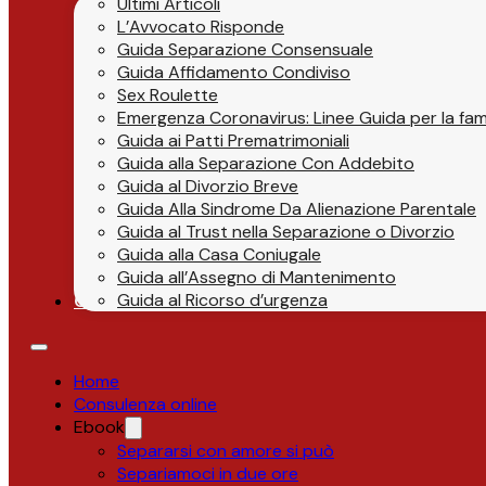
Ultimi Articoli
L’Avvocato Risponde
Guida Separazione Consensuale
Guida Affidamento Condiviso
Sex Roulette
Emergenza Coronavirus: Linee Guida per la fami
Guida ai Patti Prematrimoniali
Guida alla Separazione Con Addebito
Guida al Divorzio Breve
Guida Alla Sindrome Da Alienazione Parentale
Guida al Trust nella Separazione o Divorzio
Guida alla Casa Coniugale
Guida all’Assegno di Mantenimento
Guida al Ricorso d’urgenza
Contatti
Home
Consulenza online
Ebook
Separarsi con amore si può
Separiamoci in due ore