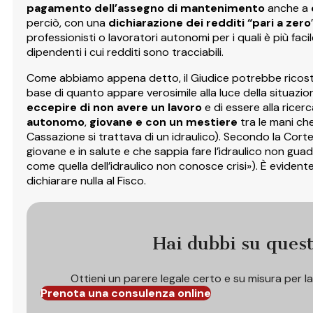
pagamento dell’assegno di mantenimento
anche a
perciò, con una
dichiarazione dei redditi “pari a zero
professionisti o lavoratori autonomi per i quali è più facil
dipendenti i cui redditi sono tracciabili.
Come abbiamo appena detto, il Giudice potrebbe ricostrui
base di quanto appare verosimile alla luce della situaz
eccepire di non avere un lavoro
e di essere alla ricerc
autonomo
,
giovane e con un mestiere
tra le mani ch
Cassazione si trattava di un idraulico). Secondo la Corte
giovane e in salute e che sappia fare l’idraulico non gua
come quella dell’idraulico non conosce crisi»). È evident
dichiarare nulla al Fisco.
Hai dubbi su ques
Ottieni un parere legale certo e su misura per l
Prenota una consulenza online