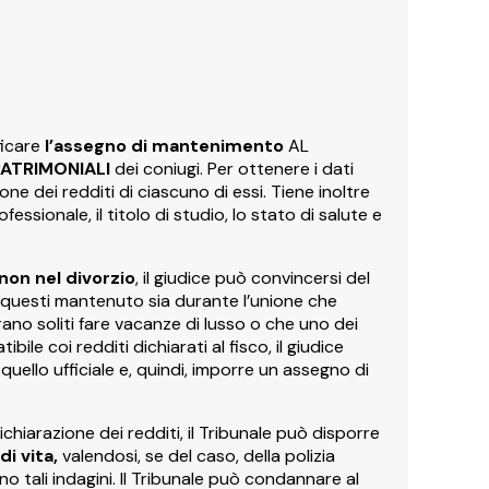
ficare
l’assegno
di mantenimento
AL
PATRIMONIALI
dei coniugi. Per ottenere i dati
ione dei redditi di ciascuno di essi. Tiene inoltre
ofessionale, il titolo di studio, lo stato di salute e
non nel divorzio
, il giudice può convincersi del
questi mantenuto sia durante l’unione che
rano soliti fare vacanze di lusso o che uno dei
le coi redditi dichiarati al fisco, il giudice
llo ufficiale e, quindi, imporre un assegno di
chiarazione dei redditi, il Tribunale può disporre
di vita,
valendosi, se del caso, della polizia
eno tali indagini. Il Tribunale può condannare al