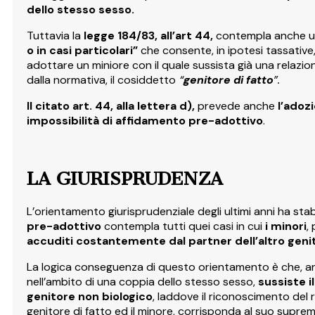
dello stesso sesso.
Tuttavia la
legge 184/83, all’art 44,
contempla anche un
o in casi particolari”
che consente, in ipotesi tassative,
adottare un miniore con il quale sussista già una relazion
dalla normativa, il cosiddetto
“
genitore di
fatto
”.
Il citato art. 44, alla lettera d),
prevede anche
l’adoz
impossibilità di affidamento pre-adottivo
.
LA GIURISPRUDENZA
L’orientamento giurisprudenziale degli ultimi anni ha stab
pre-adottivo
contempla tutti quei casi in cui
i minori
,
accuditi costantemente dal partner dell’altro genit
La logica conseguenza di questo orientamento è che, anc
nell’ambito di una coppia dello stesso sesso,
sussiste i
genitore non biologico
, laddove il riconoscimento del r
genitore di fatto ed il minore, corrisponda al suo suprem