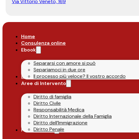
Via Vittorio Veneto, 169
Home
Consulenza online
Ebook
Separarsi con amore si può
Separiamoci in due ore
Il processo più veloce? Il vostro accordo
Lo Studio
Aree di Intervento
Diritto di famiglia
Diritto Civile
Responsabilità Medica
Diritto Internazionale della Famiglia
Diritto dell’Immigrazione
Diritto Penale
Parlano di Noi