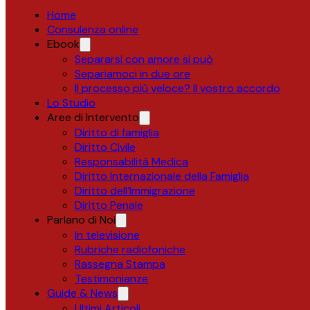
Home
Consulenza online
Ebook
Separarsi con amore si può
Separiamoci in due ore
Il processo più veloce? Il vostro accordo
Lo Studio
Aree di Intervento
Diritto di famiglia
Diritto Civile
Responsabilità Medica
Diritto Internazionale della Famiglia
Diritto dell’Immigrazione
Diritto Penale
Parlano di Noi
In televisione
Rubriche radiofoniche
Rassegna Stampa
Testimonianze
Guide & News
Ultimi Articoli