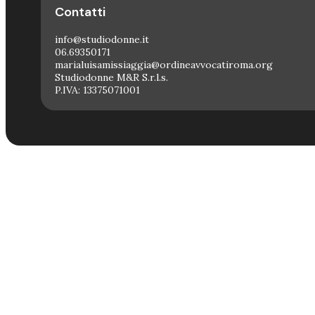
Contatti
info@studiodonne.it
06.69350171
marialuisamissiaggia@ordineavvocatiroma.org
Studiodonne M&R S.r.l.s.
P.IVA: 13375071001