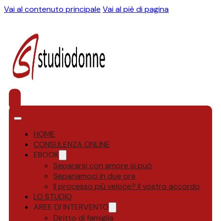
Vai al contenuto principale
Vai al piè di pagina
HOME
CONSULENZA ONLINE
EBOOK
Separarsi con amore si può
Separiamoci in due ore
Il processo più veloce? Il vostro accordo
LO STUDIO
AREE DI INTERVENTO
Diritto di famiglia