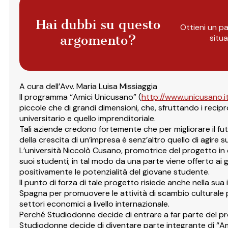
Hai dubbi su questo
Ottieni un pa
argomento?
situ
A cura dell’Avv. Maria Luisa Missiaggia
Il programma “Amici Unicusano” (
http://www.unicusano.i
piccole che di grandi dimensioni, che, sfruttando i recip
universitario e quello imprenditoriale.
Tali aziende credono fortemente che per migliorare il fut
della crescita di un’impresa è senz’altro quello di agire 
L’università Niccolò Cusano, promotrice del progetto in c
suoi studenti; in tal modo da una parte viene offerto ai 
positivamente le potenzialità del giovane studente.
Il punto di forza di tale progetto risiede anche nella sua i
Spagna per promuovere le attività di scambio culturale pr
settori economici a livello internazionale.
Perché Studiodonne decide di entrare a far parte del p
Studiodonne decide di diventare parte integrante di “Amic