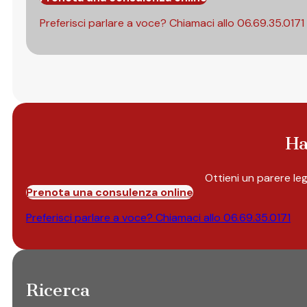
Preferisci parlare a voce? Chiamaci allo
06.69.35.0171
Ha
Ottieni un parere le
Prenota una consulenza online
Preferisci parlare a voce? Chiamaci allo
06.69.35.0171
Ricerca