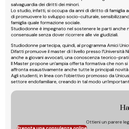
salvaguardia dei diritti dei minori.
Lo studio, infatti, si occupa da anni di diritto di famiglia
di promuovere lo sviluppo socio-culturale, sensibilizzand
famiglia quale formazione sociale.
Studiodonne è impegnato nel sostenere le parti anche nel
consensuale senza dover ricorrere alle vie giudiziali.
Studiodonne partecipa, quindi, al programma Amici Unic
Difatti promuove il master di I livello presso l’Università
anche a giovani avvocati, una conoscenza teorico-pratica 
Il Master propone un’ampia offerta formativa che non si li
affronta esaustivamente anche tutte le principali novità 
Agli studenti, in linea con l’obiettivo promosso da Unicusan
settore endofamiliare, creando in tal modo un’importante
Ha
Ottieni un parere le
Prenota una consulenza online