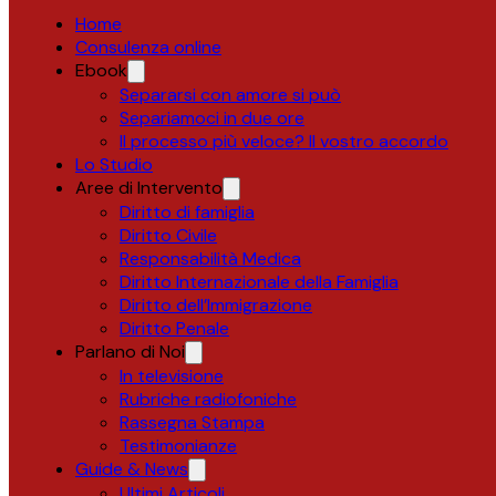
Home
Consulenza online
Ebook
Separarsi con amore si può
Separiamoci in due ore
Il processo più veloce? Il vostro accordo
Lo Studio
Aree di Intervento
Diritto di famiglia
Diritto Civile
Responsabilità Medica
Diritto Internazionale della Famiglia
Diritto dell’Immigrazione
Diritto Penale
Parlano di Noi
In televisione
Rubriche radiofoniche
Rassegna Stampa
Testimonianze
Guide & News
Ultimi Articoli