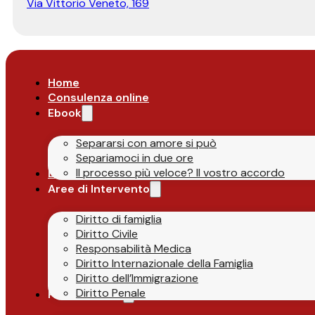
Via Vittorio Veneto, 169
Home
Consulenza online
Ebook
Separarsi con amore si può
Separiamoci in due ore
Il processo più veloce? Il vostro accordo
Lo Studio
Aree di Intervento
Diritto di famiglia
Diritto Civile
Responsabilità Medica
Diritto Internazionale della Famiglia
Diritto dell’Immigrazione
Diritto Penale
Parlano di Noi