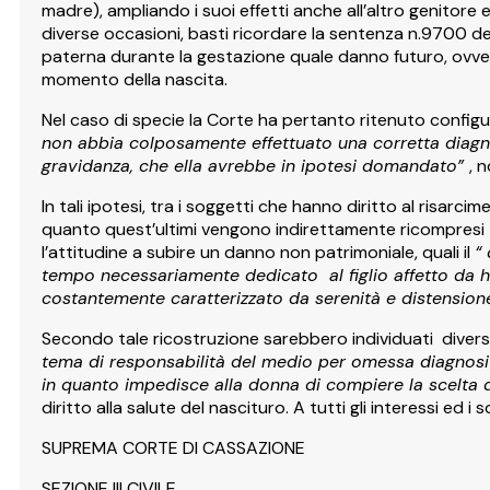
madre), ampliando i suoi effetti anche all’altro genitor
diverse occasioni, basti ricordare la sentenza n.9700 del 
paterna durante la gestazione quale danno futuro, ovvero 
momento della nascita.
Nel caso di specie la Corte ha pertanto ritenuto config
non abbia colposamente effettuato una corretta diagnos
gravidanza, che ella avrebbe in ipotesi domandato”
, 
In tali ipotesi, tra i soggetti che hanno diritto al risar
quanto quest’ultimi vengono indirettamente ricompresi t
l’attitudine a subire un danno non patrimoniale, quali il
“
tempo necessariamente dedicato al figlio affetto da ha
costantemente caratterizzato da serenità e distensione 
Secondo tale ricostruzione sarebbero individuati diversi i
tema di responsabilità del medio per omessa diagnosi
in quanto impedisce alla donna di compiere la scelta d
diritto alla salute del nascituro. A tutti gli interessi ed i
SUPREMA CORTE DI CASSAZIONE
SEZIONE III CIVILE