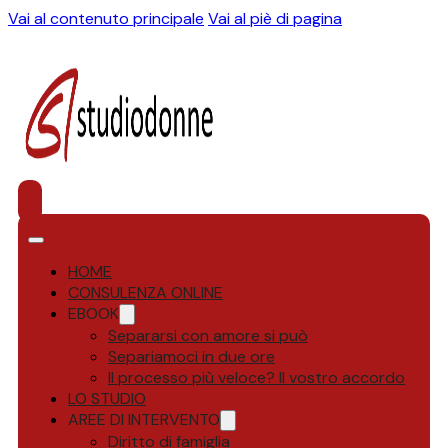
Vai al contenuto principale
Vai al piè di pagina
HOME
CONSULENZA ONLINE
EBOOK
Separarsi con amore si può
Separiamoci in due ore
Il processo più veloce? Il vostro accordo
LO STUDIO
AREE DI INTERVENTO
Diritto di famiglia