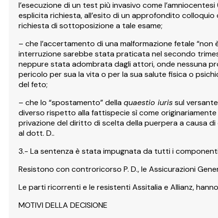
l’esecuzione di un test più invasivo come l’amniocentesi
esplicita richiesta, all’esito di un approfondito colloquio
richiesta di sottoposizione a tale esame;
– che l’accertamento di una malformazione fetale “non è d
interruzione sarebbe stata praticata nel secondo trimest
neppure stata adombrata dagli attori, onde nessuna prov
pericolo per sua la vita o per la sua salute fisica o ps
del feto;
– che lo “spostamento” della
quaestio iuris
sul versante
diverso rispetto alla fattispecie sì come originariamente r
privazione del diritto di scelta della puerpera a causa di
al dott. D..
3.- La sentenza è stata impugnata da tutti i componenti d
Resistono con controricorso P. D., le Assicurazioni Generali,
Le parti ricorrenti e le resistenti Assitalia e Allianz, han
MOTIVI DELLA DECISIONE