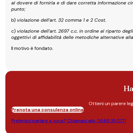
al dovere di fornirla e di dare corretta informazione ci
punto;
b)
violazione dell’art. 32 comma 1 e 2 Cost.
c)
violazione dell’art. 2697 c.c. in ordine al riparto de
oggettivi di affidabilità delle metodiche alternative all
Il motivo è fondato.
Ha
Ottieni un parere le
Prenota una consulenza online
Preferisci parlare a voce? Chiamaci allo
06.69.35.0171