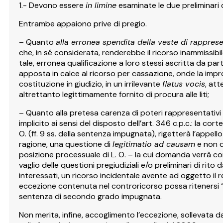
1.- Devono essere
in limine
esaminate le due preliminari 
Entrambe appaiono prive di pregio.
– Quanto
alla erronea spendita della veste di rappresen
che, in sé considerata, renderebbe il ricorso inammissib
tale, erronea qualificazione a loro stessi ascritta da pa
apposta in calce al ricorso per cassazione, onde la improp
costituzione in giudizio, in un irrilevante
flatus vocis
, att
altrettanto legittimamente fornito di procura alle liti;
– Quanto alla pretesa carenza di poteri rappresentativi in
implicito ai sensi del disposto dell’art. 346 c.p.c.: la cor
O. (ff. 9 ss. della sentenza impugnata), rigetterà l’appell
ragione, una questione di
legitimatio ad causam
e non d
posizione processuale di L. O. – la cui domanda verrà c
vaglio delle questioni pregiudiziali e/o preliminari di r
interessati, un ricorso incidentale avente ad oggetto il 
eccezione contenuta nel controricorso possa ritenersi “co
sentenza di secondo grado impugnata.
Non merita, infine, accoglimento l’eccezione, sollevata da 