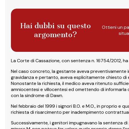
Hai dubbi su questo
Ottieni un pa
argomento?
situ
La Corte di Cassazione, con sentenza n. 16754/2012, ha r
Nel caso concreto, la gestante aveva preventivamente in
gravidanza e pertanto, aveva esplicitamente chiesto di ef
Nonostante la richiesta, il medico aveva ritenuto suffic
amniocentesi e villocentesi ed omettendo di informarla de
con la sindrome di Dawn.
Nel febbraio del 1999 i signori B.O. e M.O., in proprio e qu
richiesta di risarcimento per inadempimento contrattuale 
Successivamente, i genitori impugnavano la sentenza di 
minore M. non poteva far valere quale proprio danno l’e