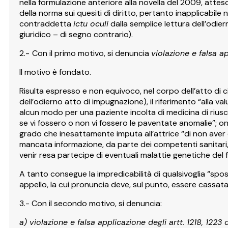
nella formulazione anteriore alla novella del 2009, att
della norma sui quesiti di diritto, pertanto inapplicabile 
contraddetta
ictu oculi
dalla semplice lettura dell’odier
giuridico – di segno contrario).
2.-
Con il primo motivo, si denuncia
violazione e falsa a
Il motivo è fondato.
Risulta espresso e non equivoco, nel corpo dell’atto di c
dell’odierno atto di impugnazione), il riferimento “alla val
alcun modo per una paziente incolta di medicina di riusci
se vi fossero o non vi fossero le paventate anomalie”; o
grado che inesattamente imputa all’attrice “di non aver 
mancata informazione, da parte dei competenti sanitari, c
venir resa partecipe di eventuali malattie genetiche del 
A tanto consegue la impredicabilità di qualsivoglia “sp
appello, la cui pronuncia deve, sul punto, essere cassata
3.- Con il secondo motivo, si denuncia:
a) violazione e falsa applicazione degli artt. 1218, 12