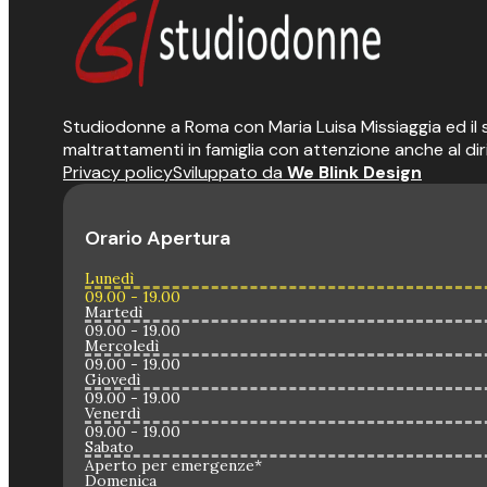
Studiodonne a Roma con Maria Luisa Missiaggia ed il suo
maltrattamenti in famiglia con attenzione anche al dir
Privacy policy
Sviluppato da
We Blink Design
Orario Apertura
Lunedì
09.00 - 19.00
Martedì
09.00 - 19.00
Mercoledì
09.00 - 19.00
Giovedì
09.00 - 19.00
Venerdì
09.00 - 19.00
Sabato
Aperto per emergenze*
Domenica