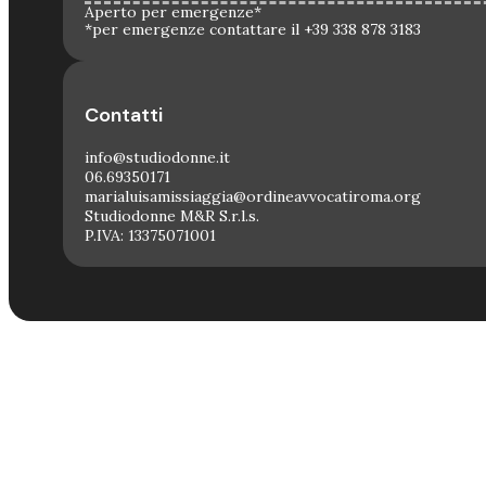
Aperto per emergenze*
*per emergenze contattare il +39 338 878 3183
Contatti
info@studiodonne.it
06.69350171
marialuisamissiaggia@ordineavvocatiroma.org
Studiodonne M&R S.r.l.s.
P.IVA: 13375071001