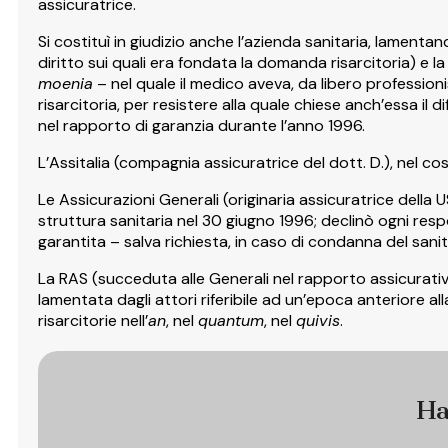
assicuratrice.
Si costituì in giudizio anche l’azienda sanitaria, lamentand
diritto sui quali era fondata la domanda risarcitoria) e l
moenia
– nel quale il medico aveva, da libero professioni
risarcitoria, per resistere alla quale chiese anch’essa i
nel rapporto di garanzia durante l’anno 1996.
L’Assitalia (compagnia assicuratrice del dott. D.), nel cost
Le Assicurazioni Generali (originaria assicuratrice della US
struttura sanitaria nel 30 giugno 1996; declinò ogni respon
garantita – salva richiesta, in caso di condanna del san
La RAS (succeduta alle Generali nel rapporto assicurativ
lamentata dagli attori riferibile ad un’epoca anteriore 
risarcitorie nell’
an
, nel
quantum
, nel
quivis
.
Ha