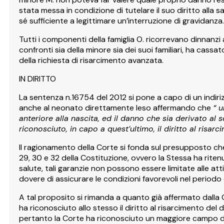
stata messa in condizione di tutelare il suo diritto alla
sé sufficiente a legittimare un’interruzione di gravidanza.
Tutti i componenti della famiglia O. ricorrevano dinnanzi
confronti sia della minore sia dei suoi familiari, ha cas
della richiesta di risarcimento avanzata.
IN DIRITTO
La sentenza n.16754 del 2012 si pone a capo di un indiri
anche al neonato direttamente leso affermando che
“ 
anteriore alla nascita, ed il danno che sia derivato al
riconosciuto, in capo a quest’ultimo, il diritto al risarc
Il ragionamento della Corte si fonda sul presupposto che 
29, 30 e 32 della Costituzione, ovvero la Stessa ha ritenu
salute, tali garanzie non possono essere limitate alle a
dovere di assicurare le condizioni favorevoli nel periodo 
A tal proposito si rimanda a quanto già affermato dalla
ha riconosciuto allo stesso il diritto al risarcimento d
pertanto la Corte ha riconosciuto un maggiore campo di i