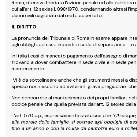
Roma, riteneva fondata l’azione penale ed alla pubblica 
cui all’art. 12 sexies l. 898/1970, condannando altresì l’i
danni civili cagionati dal reato accertato.
IL DIRITTO
La pronuncia del Tribunale di Roma in esame appare inte
agli obblighi ad esso imposti in sede di separazione – o 
In Italia i casi di mancato pagamento dell’assegno di mant
trovano a dover combattere in sede civile e in sede penal
mantenimento.
Vi è da sottolineare anche che gli strumenti messi a d
spesso non riescono ad evitare il grave pregiudizio che 
Non concorrere al mantenimento dei propri familiari, nel 
codice penale che quella prevista dall’art. 12 sexies della
L’art. 570 c.p., espressamente statuisce che
“Chiunque,
alla morale delle famiglie, si sottrae agli obblighi di as
fino a un anno o con la multa da centotre euro a mille