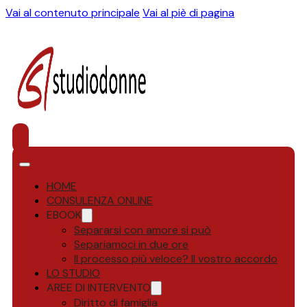
Vai al contenuto principale
Vai al piè di pagina
HOME
CONSULENZA ONLINE
EBOOK
Separarsi con amore si può
Separiamoci in due ore
Il processo più veloce? Il vostro accordo
LO STUDIO
AREE DI INTERVENTO
Diritto di famiglia