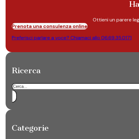
Ha
Ottieni un parere le
Prenota una consulenza online
Preferisci parlare a voce? Chiamaci allo
06.69.35.0171
Ricerca
Cerca
Categorie