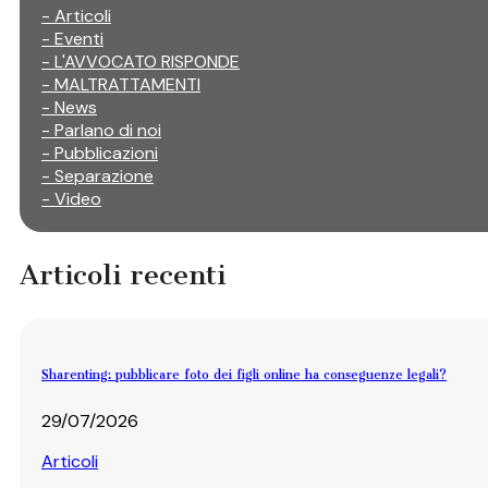
- Articoli
- Eventi
- L'AVVOCATO RISPONDE
- MALTRATTAMENTI
- News
- Parlano di noi
- Pubblicazioni
- Separazione
- Video
Articoli recenti
Sharenting: pubblicare foto dei figli online ha conseguenze legali?
29/07/2026
Articoli