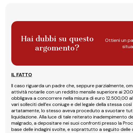
Hai dubbi su questo
Ottieni un pa
argomento?
situ
IL FATTO
Il caso riguarda un padre che, seppure parzialmente, omet
attività notarile con un reddito mensile superiore ai 20
obbligava a concorrere nella misura di euro 12.500,00 a
vari solleciti dell’ex coniuge e del legale della stessa c
artatamente, lo stesso aveva proceduto a svuotare tutti i 
liquidazione. Alla luce di tale reiterato inadempimento del
malgrado, a depositare nei suoi confronti presso la Procu
base delle indagini svolte, e soprattutto a seguito delle 