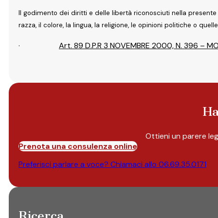
Il godimento dei diritti e delle libertà riconosciuti nella prese
razza, il colore, la lingua, la religione, le opinioni politiche o que
·
Art. 89 D.P.R 3 NOVEMBRE 2000, N. 396 –
Ha
Ottieni un parere le
Prenota una consulenza online
Preferisci parlare a voce? Chiamaci allo
06.69.35.0171
Ricerca