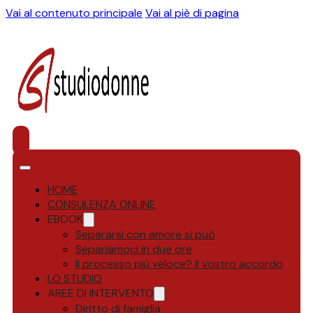
Vai al contenuto principale
Vai al piè di pagina
HOME
CONSULENZA ONLINE
EBOOK
Separarsi con amore si può
Separiamoci in due ore
Il processo più veloce? Il vostro accordo
LO STUDIO
AREE DI INTERVENTO
Diritto di famiglia