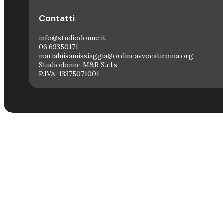
Contatti
info@studiodonne.it
06.69350171
marialuisamissiaggia@ordineavvocatiroma.org
Studiodonne M&R S.r.l.s.
P.IVA: 13375071001