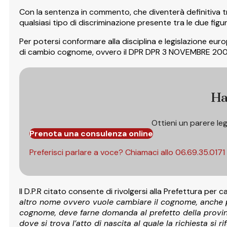
Con la sentenza in commento, che diventerà definitiva tra 
qualsiasi tipo di discriminazione presente tra le due figure
Per potersi conformare alla disciplina e legislazione europ
di cambio cognome, ovvero il DPR DPR 3 NOVEMBRE 2000,
Ha
Ottieni un parere le
Prenota una consulenza online
Preferisci parlare a voce? Chiamaci allo
06.69.35.0171
Il D.P.R citato consente di rivolgersi alla Prefettura p
altro nome ovvero vuole cambiare il cognome, anche pe
cognome, deve farne domanda al prefetto della provincia 
dove si trova l’atto di nascita al quale la richiesta si