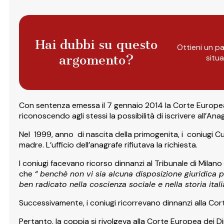
Hai dubbi su questo
Ottieni un pa
argomento?
situ
Con sentenza emessa il 7 gennaio 2014 la Corte Europea de
riconoscendo agli stessi la possibilità di iscrivere all’An
Nel 1999, anno di nascita della primogenita, i coniugi Cus
madre. L’ufficio dell’anagrafe rifiutava la richiesta.
I coniugi facevano ricorso dinnanzi al Tribunale di Milan
che
“ benchè non vi sia alcuna disposizione giuridica 
ben radicato nella coscienza sociale e nella storia itali
Successivamente, i coniugi ricorrevano dinnanzi alla Cor
Pertanto, la coppia si rivolgeva alla Corte Europea dei Di