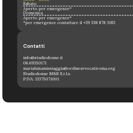
Sabato
Aperto per emergenze*
Domenica
Aperto per emergenze*
*per emergenze contattare il +39 338 878 3183
Contatti
info@studiodonne.it
06.69350171
marialuisamissiaggia@ordineavvocatiroma.org
Studiodonne M&R S.r.l.s.
P.IVA: 13375071001