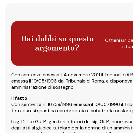
Hai dubbi su questo
Ottieni un pa
argomento?
situ
Con sentenza emessa il 4 novembre 2011 il Tribunale di R
emessa il 10/05/1996 dal Tribunale di Roma, e disponeva l
amministrazione di sostegno.
Il fatto
Con sentenza n. 16738/1996 emessa il 10/0571996 il Tribuna
tetraparesi spastica cerebropatia e subatrofia oculare p
I sig. D. L. e Gu. P., genitori e tutori del sig. Gi. P., ri
degli atti al giudice tutelare per la nomina di un amministr