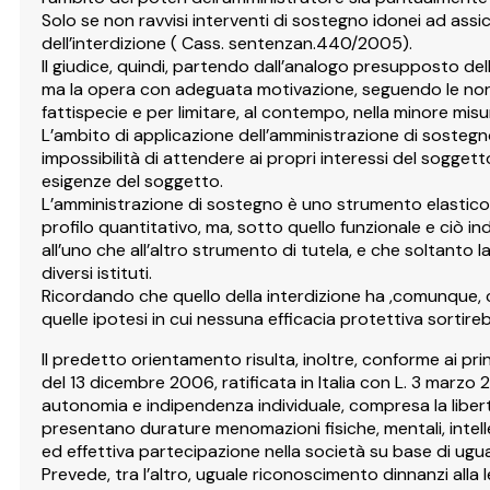
Solo se non ravvisi interventi di sostegno idonei ad assicu
dell’interdizione ( Cass. sentenzan.440/2005).
Il giudice, quindi, partendo dall’analogo presupposto del
ma la opera con adeguata motivazione, seguendo le norme 
fattispecie e per limitare, al contempo, nella minore misur
L’ambito di applicazione dell’amministrazione di sostegn
impossibilità di attendere ai propri interessi del sogget
esigenze del soggetto.
L’amministrazione di sostegno è uno strumento elastico, m
profilo quantitativo, ma, sotto quello funzionale e ciò 
all’uno che all’altro strumento di tutela, e che soltanto l
diversi istituti.
Ricordando che quello della interdizione ha ,comunque, ca
quelle ipotesi in cui nessuna efficacia protettiva sorti
Il predetto orientamento risulta, inoltre, conforme ai prin
del 13 dicembre 2006, ratificata in Italia con L. 3 marzo
autonomia e indipendenza individuale, compresa la libert
presentano durature menomazioni fisiche, mentali, intelle
ed effettiva partecipazione nella società su base di uguagl
Prevede, tra l’altro, uguale riconoscimento dinnanzi alla l