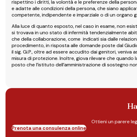
rispettino i diritti, la volontà e le preferenze della per
e adatte alle condizioni della persona, che siano applica
competente, indipendente e imparziale o di un organo gi
Alla luce di quanto esposto, nel caso in esame, non esist
si trovava in uno stato di infermità tendenzialmente abit
che della collaborazione, come indicati sia dalle relazi
procedimento, in risposta alle domande poste dal Giudic
il sig. Gi.P., oltre ad essere accudito dai genitori, veni
misura di protezione. Inoltre, giova rilevare che quando la 
posto che l’istituto dell’amministrazione di sostegno n
Ha
Ottieni un parere le
Prenota una consulenza online