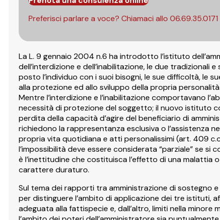
Prenota una consulenza online
Preferisci parlare a voce? Chiamaci allo
06.69.35.0171
La L. 9 gennaio 2004 n.6 ha introdotto l’istituto dell’ammi
dell’interdizione e dell’inabilitazione, le due tradizional
posto l’individuo con i suoi bisogni, le sue difficoltà, le su
alla protezione ed allo sviluppo della propria personalità
Mentre l’interdizione e l’inabilitazione comportavano l’abl
necessità di protezione del soggetto; il nuovo istituto
perdita della capacità d’agire del beneficiario di amminis
richiedono la rappresentanza esclusiva o l’assistenza nec
propria vita quotidiana e atti personalissimi (art. 409 c.
l’impossibilità deve essere considerata “parziale” se si c
è l’inettitudine che costituisca l’effetto di una malatt
carattere duraturo.
Sul tema dei rapporti tra amministrazione di sostegno e in
per distinguere l’ambito di applicazione dei tre istituti, af
adeguata alla fattispecie e, dall’altro, limiti nella mino
l’ambito dei poteri dell’amministratore sia puntualmente