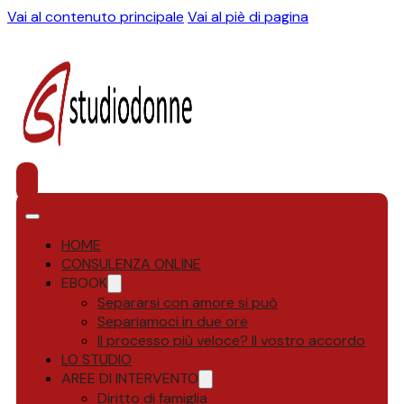
Vai al contenuto principale
Vai al piè di pagina
HOME
CONSULENZA ONLINE
EBOOK
Separarsi con amore si può
Separiamoci in due ore
Il processo più veloce? Il vostro accordo
LO STUDIO
AREE DI INTERVENTO
Diritto di famiglia