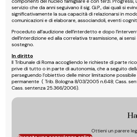
componenti del nucleo famigliare e con terzi. Progressi, ul
servizio che da anni seguivano il sig. Gi.P., dai quali si 
significativamente la sua capacità di relazionarsi in m
comunicazioni e di elaborare, associandoli, eventi cogniti
Proceduto all’audizione dell’interdetto e dopo l’intervent
dell’interdizione ed alla correlativa trasmissione, ai sens
sostegno.
In diritto
Il Tribunale di Roma accogliendo le richieste di parte ri
prive di tutto o in parte di autonomia, che a seguito del
perseguendo l’obiettivo delle minor limitazione possibil
permanente ( Trib. Bologna 8/03/2005 n.648; Cass. sen
Cass. sentenza 25.366/2006).
Ha
Ottieni un parere le