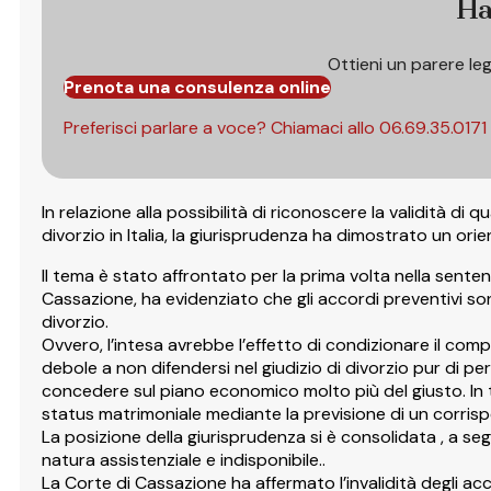
Ha
Ottieni un parere le
Prenota una consulenza online
Preferisci parlare a voce? Chiamaci allo
06.69.35.0171
In relazione alla possibilità di riconoscere la validità 
divorzio in Italia, la giurisprudenza ha dimostrato un ori
Il tema è stato affrontato per la prima volta nella sentenza
Cassazione, ha evidenziato che gli accordi preventivi so
divorzio.
Ovvero, l’intesa avrebbe l’effetto di condizionare il c
debole a non difendersi nel giudizio di divorzio pur di p
concedere sul piano economico molto più del giusto. In t
status matrimoniale mediante la previsione di un corrispe
La posizione della giurisprudenza si è consolidata , a segu
natura assistenziale e indisponibile..
La Corte di Cassazione ha affermato l’invalidità degli acc