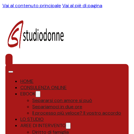
Vai al contenuto principale
Vai al piè di pagina
HOME
CONSULENZA ONLINE
EBOOK
Separarsi con amore si può
Separiamoci in due ore
Il processo più veloce? Il vostro accordo
LO STUDIO
AREE DI INTERVENTO
Diritto di famiglia