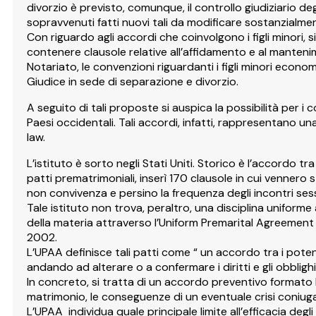
divorzio è previsto, comunque, il controllo giudiziario d
sopravvenuti fatti nuovi tali da modificare sostanzialmen
Con riguardo agli accordi che coinvolgono i figli minori,
contenere clausole relative all’affidamento e al manteni
Notariato, le convenzioni riguardanti i figli minori ec
Giudice in sede di separazione e divorzio.
A seguito di tali proposte si auspica la possibilità per i 
Paesi occidentali. Tali accordi, infatti, rappresentano un
law.
L’istituto è sorto negli Stati Uniti. Storico è l’accordo t
patti prematrimoniali, inserì 170 clausole in cui vennero s
non convivenza e persino la frequenza degli incontri sess
Tale istituto non trova, peraltro, una disciplina uniforme 
della materia attraverso l’Uniform Premarital Agreement A
2002.
L’UPAA definisce tali patti come “ un accordo tra i potenz
andando ad alterare o a confermare i diritti e gli obblighi
In concreto, si tratta di un accordo preventivo formato l
matrimonio, le conseguenze di un eventuale crisi coniuga
L’UPAA individua quale principale limite all’efficacia degl