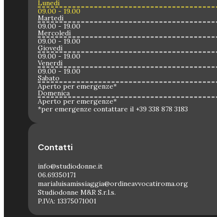
Lunedì
09.00 - 19.00
Martedì
09.00 - 19.00
Mercoledì
09.00 - 19.00
Giovedì
09.00 - 19.00
Venerdì
09.00 - 19.00
Sabato
Aperto per emergenze*
Domenica
Aperto per emergenze*
*per emergenze contattare il +39 338 878 3183
Contatti
info@studiodonne.it
06.69350171
marialuisamissiaggia@ordineavvocatiroma.org
Studiodonne M&R S.r.l.s.
P.IVA: 13375071001