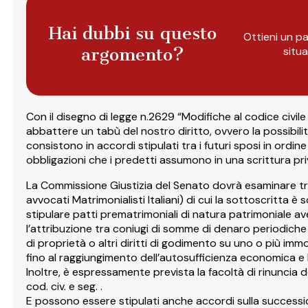
Hai dubbi su questo
Ottieni un pa
argomento?
situ
Con il disegno di legge n.2629 “Modifiche al codice civile
abbattere un tabù del nostro diritto, ovvero la possibilit
consistono in accordi stipulati tra i futuri sposi in ordin
obbligazioni che i predetti assumono in una scrittura priv
La Commissione Giustizia del Senato dovrà esaminare tre 
avvocati Matrimonialisti Italiani) di cui la sottoscritta 
stipulare patti prematrimoniali di natura patrimoniale av
l’attribuzione tra coniugi di somme di denaro periodiche o
di proprietà o altri diritti di godimento su uno o più immo
fino al raggiungimento dell’autosufficienza economica e l
Inoltre, è espressamente prevista la facoltà di rinuncia de
cod. civ. e seg. .
E possono essere stipulati anche accordi sulla successione d