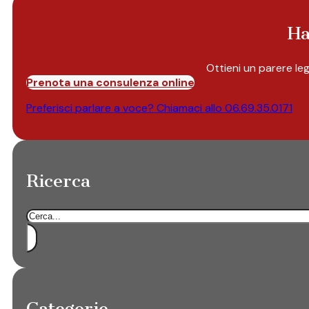
Ha
Ottieni un parere le
Prenota una consulenza online
Preferisci parlare a voce? Chiamaci allo
06.69.35.0171
Ricerca
Cerca
Categorie