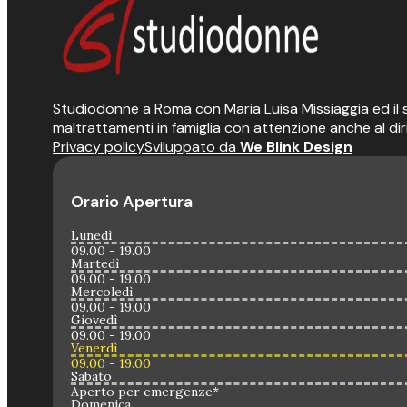
Studiodonne a Roma con Maria Luisa Missiaggia ed il suo
maltrattamenti in famiglia con attenzione anche al dir
Privacy policy
Sviluppato da
We Blink Design
Orario Apertura
Lunedì
09.00 - 19.00
Martedì
09.00 - 19.00
Mercoledì
09.00 - 19.00
Giovedì
09.00 - 19.00
Venerdì
09.00 - 19.00
Sabato
Aperto per emergenze*
Domenica