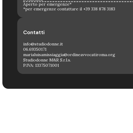
Aperto per emergenze*
*per emergenze contattare il +39 338 878 3183
Contatti
info@studiodonne.it
06.69350171
marialuisamissiaggia@ordineavvocatiroma.org
Studiodonne M&R S.r.l.s.
P.IVA: 13375071001