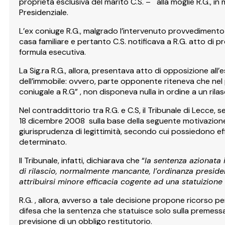
proprietà esclusiva del marito C.S. – alla moglie R.G., i
Presidenziale.
L’ex coniuge R.G., malgrado l’intervenuto provvedimento
casa familiare e pertanto C.S. notificava a R.G. atto di p
formula esecutiva.
La Sig.ra R.G., allora, presentava atto di opposizione all’
dell’immobile: ovvero, parte opponente riteneva che nel
coniugale a R.G” , non disponeva nulla in ordine a un ril
Nel contraddittorio tra R.G. e C.S, il Tribunale di Lecc
18 dicembre 2008 sulla base della seguente motivazione: a
giurisprudenza di legittimità, secondo cui possiedono ef
determinato.
Il Tribunale, infatti, dichiarava che “
la sentenza azionata 
di rilascio, normalmente mancante, l’ordinanza presiden
attribuirsi minore efficacia cogente ad una statuizione
R.G. , allora, avverso a tale decisione propone ricorso p
difesa che la sentenza che statuisce solo sulla premessa
previsione di un obbligo restitutorio.