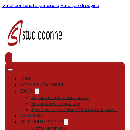
Vai al contenuto principale
Vai al piè di pagina
HOME
CONSULENZA ONLINE
EBOOK
Separarsi con amore si può
Separiamoci in due ore
Il processo più veloce? Il vostro accordo
LO STUDIO
AREE DI INTERVENTO
Diritto di famiglia