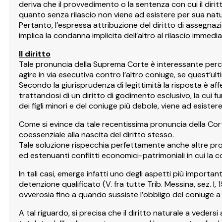
deriva che il provvedimento o la sentenza con cui il diritt
quanto senza rilascio non viene ad esistere per sua natur
Pertanto, l’espressa attribuzione del diritto di assegnazi
implica la condanna implicita dell’altro al rilascio immed
Il diritto
Tale pronuncia della Suprema Corte è interessante perché
agire in via esecutiva contro l’altro coniuge, se quest’
Secondo la giurisprudenza di legittimità la risposta è affe
trattandosi di un diritto di godimento esclusivo, la cui f
dei figli minori e del coniuge più debole, viene ad esister
Come si evince da tale recentissima pronuncia della Cort
coessenziale alla nascita del diritto stesso.
Tale soluzione rispecchia perfettamente anche altre pronun
ed estenuanti conflitti economici-patrimoniali in cui la co
In tali casi, emerge infatti uno degli aspetti più importanti
detenzione qualificato (V. fra tutte Trib. Messina, sez. I
ovverosia fino a quando sussiste l’obbligo del coniuge a 
A tal riguardo, si precisa che il diritto naturale a veders