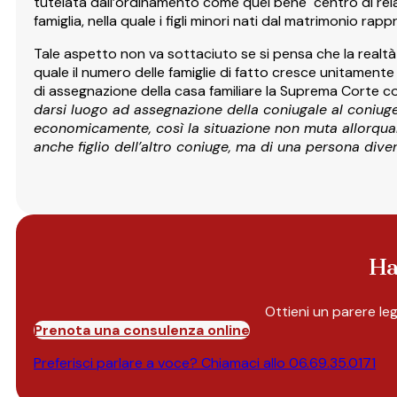
tutelata dall’ordinamento come quel bene centro di relaz
famiglia, nella quale i figli minori nati dal matrimonio rapp
Tale aspetto non va sottaciuto se si pensa che la realt
quale il numero delle famiglie di fatto cresce unitame
di assegnazione della casa familiare la Suprema Corte c
darsi luogo ad assegnazione della coniugale al coniuge 
economicamente, così la situazione non muta allorquan
anche figlio dell’altro coniuge, ma di una persona dive
Ha
Ottieni un parere le
Prenota una consulenza online
Preferisci parlare a voce? Chiamaci allo
06.69.35.0171