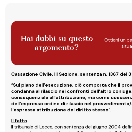
Hai dubbi su questo
Ottieni un pa
argomento?
situ
Cassazione Civile, III Sezione, sentenza n. 1367 del 
“
Sul piano dell’esecuzione, ciò comporta che il provv
condanna al rilascio nei confronti dell’altro coniuge
consequenziale all’attribuzione, ma come coessenzia
dell’espresso ordine di rilascio nel provvedimento/s
l’espressa attribuzione del diritto stesso
”.
Il fatto
Il tribunale di Lecce, con sentenza del giugno 2004 defini