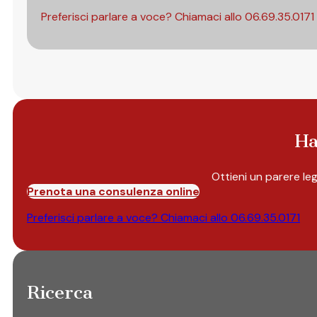
Preferisci parlare a voce? Chiamaci allo
06.69.35.0171
Ha
Ottieni un parere le
Prenota una consulenza online
Preferisci parlare a voce? Chiamaci allo
06.69.35.0171
Ricerca