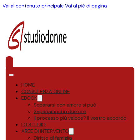
Vai al contenuto principale
Vai al piè di pagina
HOME
CONSULENZA ONLINE
EBOOK
Separarsi con amore si può
Separiamoci in due ore
Il processo più veloce? Il vostro accordo
LO STUDIO
AREE DI INTERVENTO
Diritto di famiglia