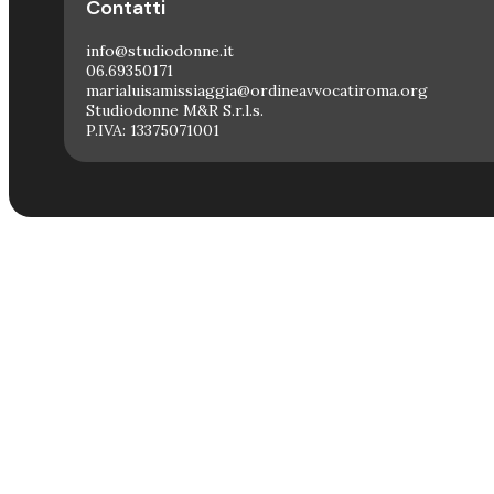
Contatti
info@studiodonne.it
06.69350171
marialuisamissiaggia@ordineavvocatiroma.org
Studiodonne M&R S.r.l.s.
P.IVA: 13375071001