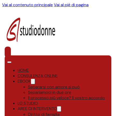
Vai al contenuto principale
Vai al piè di pagina
HOME
CONSULENZA ONLINE
EBOOK
Separarsi con amore si può
Separiamoci in due ore
Il processo più veloce? Il vostro accordo
LO STUDIO
AREE DI INTERVENTO
Diritto di famiglia