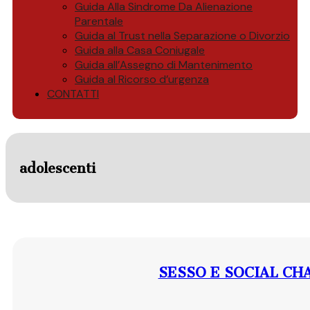
Guida Alla Sindrome Da Alienazione
Parentale
Guida al Trust nella Separazione o Divorzio
Guida alla Casa Coniugale
Guida all’Assegno di Mantenimento
Guida al Ricorso d’urgenza
CONTATTI
adolescenti
SESSO E SOCIAL CH