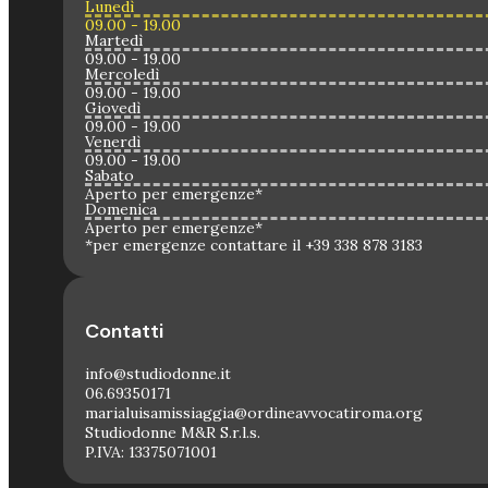
Lunedì
09.00 - 19.00
Martedì
09.00 - 19.00
Mercoledì
09.00 - 19.00
Giovedì
09.00 - 19.00
Venerdì
09.00 - 19.00
Sabato
Aperto per emergenze*
Domenica
Aperto per emergenze*
*per emergenze contattare il +39 338 878 3183
Contatti
info@studiodonne.it
06.69350171
marialuisamissiaggia@ordineavvocatiroma.org
Studiodonne M&R S.r.l.s.
P.IVA: 13375071001