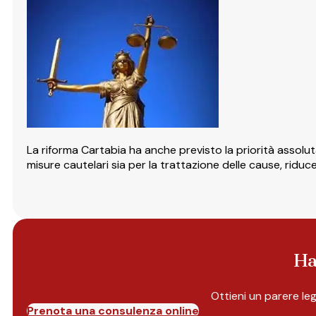
La riforma Cartabia ha anche previsto la priorità assoluta 
misure cautelari sia per la trattazione delle cause, ridu
Ha
Ottieni un parere le
Prenota una consulenza online