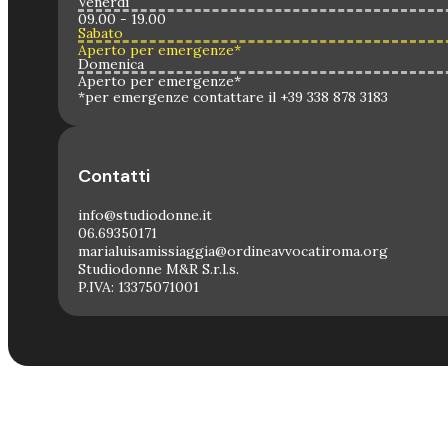
Venerdì
09.00 - 19.00
Sabato
Aperto per emergenze*
Domenica
Aperto per emergenze*
*per emergenze contattare il +39 338 878 3183
Contatti
info@studiodonne.it
06.69350171
marialuisamissiaggia@ordineavvocatiroma.org
Studiodonne M&R S.r.l.s.
P.IVA: 13375071001