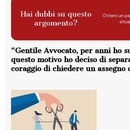
Hai dubbi su questo
Ottieni un pa
argomento?
situ
“Gentile Avvocato, per anni ho s
questo motivo ho deciso di separa
coraggio di chiedere un assegno 