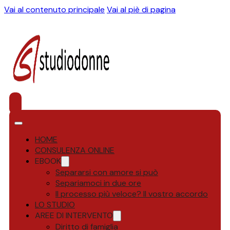
Vai al contenuto principale
Vai al piè di pagina
HOME
CONSULENZA ONLINE
EBOOK
Separarsi con amore si può
Separiamoci in due ore
Il processo più veloce? Il vostro accordo
LO STUDIO
AREE DI INTERVENTO
Diritto di famiglia