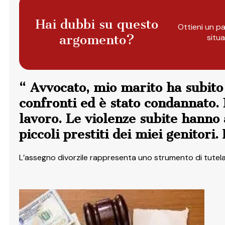
Hai dubbi su questo
Ottieni un pa
argomento?
situ
“ Avvocato, mio marito ha subit
confronti ed è stato condannato.
lavoro. Le violenze subite hanno 
piccoli prestiti dei miei genitori.
L’assegno divorzile rappresenta uno strumento di tutel