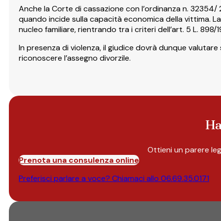
Anche la Corte di cassazione con l’ordinanza n. 32354/ 2
quando incide sulla capacità economica della vittima. La 
nucleo familiare, rientrando tra i criteri dell’art. 5 L. 898/
In presenza di violenza, il giudice dovrà dunque valutare 
riconoscere l’assegno divorzile.
Ha
Ottieni un parere le
Prenota una consulenza online
Preferisci parlare a voce? Chiamaci allo
06.69.35.0171