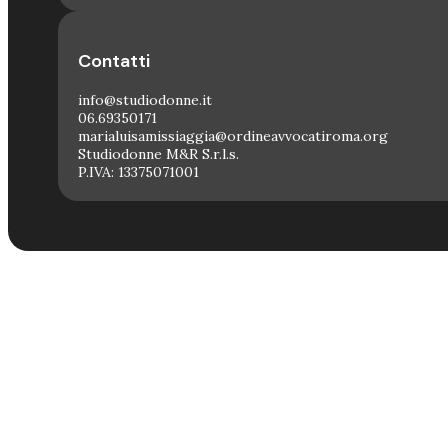
Contatti
info@studiodonne.it
06.69350171
marialuisamissiaggia@ordineavvocatiroma.org
Studiodonne M&R S.r.l.s.
P.IVA: 13375071001