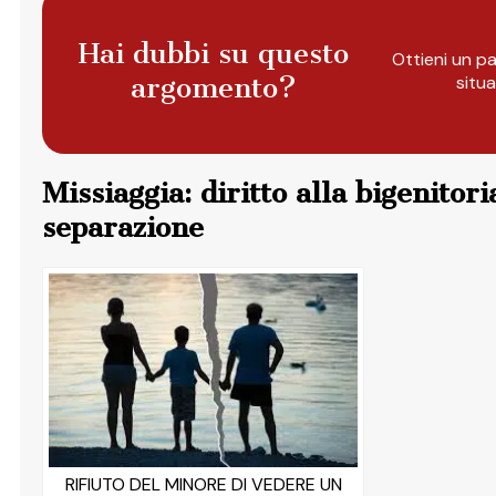
Hai dubbi su questo
Ottieni un pa
argomento?
situ
Missiaggia: diritto alla bigenitor
separazione
RIFIUTO DEL MINORE DI VEDERE UN