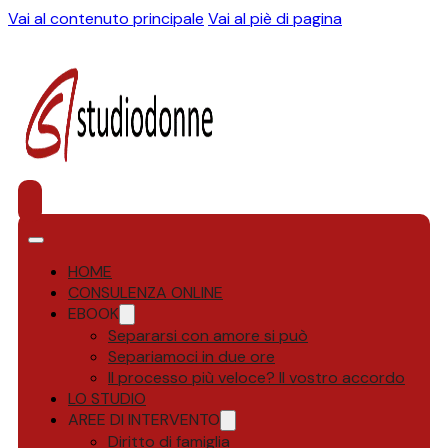
Vai al contenuto principale
Vai al piè di pagina
HOME
CONSULENZA ONLINE
EBOOK
Separarsi con amore si può
Separiamoci in due ore
Il processo più veloce? Il vostro accordo
LO STUDIO
AREE DI INTERVENTO
Diritto di famiglia