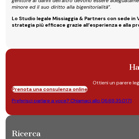
genitore ai danni dell’altro devono essere adeguatamen
minore ed il suo diritto alla bigenitorialità
”.
Lo
Studio legale Missiaggia & Partners con sede in 
strategia più efficace grazie all’esperienza e alla pr
Ha
Ottieni un parere le
Prenota una consulenza online
Preferisci parlare a voce? Chiamaci allo
06.69.35.0171
Ricerca