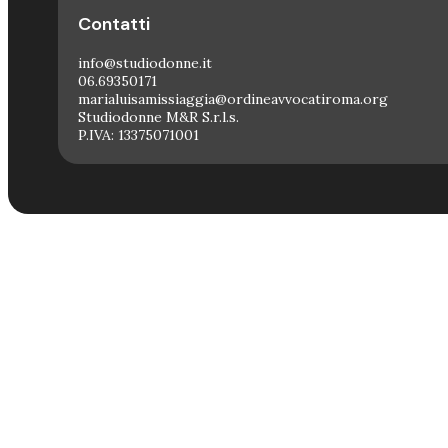
Contatti
info@studiodonne.it
06.69350171
marialuisamissiaggia@ordineavvocatiroma.org
Studiodonne M&R S.r.l.s.
P.IVA: 13375071001