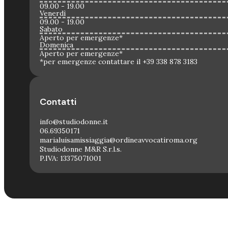
09.00 - 19.00
Venerdì
09.00 - 19.00
Sabato
Aperto per emergenze*
Domenica
Aperto per emergenze*
*per emergenze contattare il +39 338 878 3183
Contatti
info@studiodonne.it
06.69350171
marialuisamissiaggia@ordineavvocatiroma.org
Studiodonne M&R S.r.l.s.
P.IVA: 13375071001