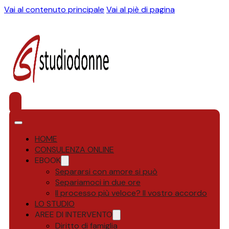
Vai al contenuto principale
Vai al piè di pagina
HOME
CONSULENZA ONLINE
EBOOK
Separarsi con amore si può
Separiamoci in due ore
Il processo più veloce? Il vostro accordo
LO STUDIO
AREE DI INTERVENTO
Diritto di famiglia