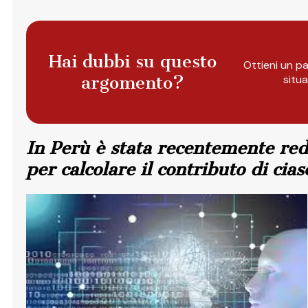
Hai dubbi su questo
Ottieni un pa
argomento?
situ
In Perù è stata recentemente redat
per calcolare il contributo di ci