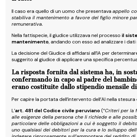
Il caso era quello di un uomo che presentava
appello co
stabiliva il mantenimento a favore del figlio minore pa
remunerativa.
Nella fattispecie, il giudice utilizzava nel processo
il sis
mantenimento
, andando con esso ad analizzare i dati re
La decisione del Giudice di affidarsi all’IA per determ
suggerito al giudice di applicare una specifica percentua
La risposta fornita dal sistema ha, in sost
confermando in capo al padre del bambi
erano costituite dallo stipendio mensile di 
Per capire la portata dell’intervento dell’AI nella stesura
L’
art. 481 del Codice civile peruviano
(“
Criteri per la 
alle esigenze della persona che li richiede e alle poss
particolare delle obbligazioni a cui è soggetto il deb
uno qualsiasi dei debitori per la cura e lo sviluppo de
indagare rigorosamente sull’ammontare del reddito di c