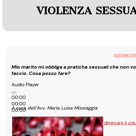
VIOLENZA SESSU
02/08/20
Mio marito mi obbliga a pratiche sessuali che non vo
faccio. Cosa posso fare?
Audio Player
00:00
00:00
A
cura dell’Avv. Maria Luisa Missiaggia
00:00
Usa i tasti freccia su/giù per aumentare o diminuire il vo