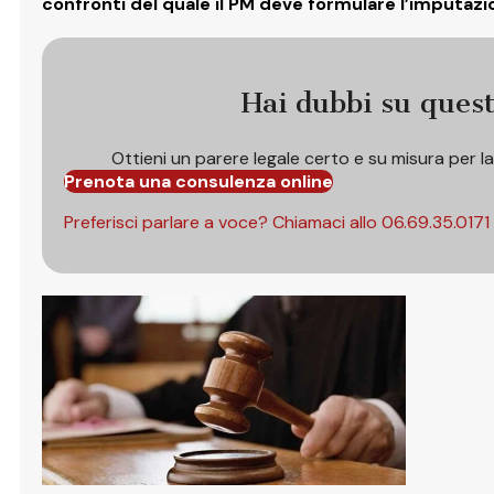
confronti del quale il PM deve formulare l’imputazio
Hai dubbi su ques
Ottieni un parere legale certo e su misura per l
Prenota una consulenza online
Preferisci parlare a voce? Chiamaci allo
06.69.35.0171