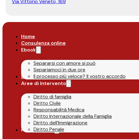
Via Vittorio Veneto, 169
Home
Consulenza online
Ebook
Separarsi con amore si può
Separiamoci in due ore
Il processo più veloce? Il vostro accordo
Lo Studio
Aree di Intervento
Diritto di famiglia
Diritto Civile
Responsabilità Medica
Diritto Internazionale della Famiglia
Diritto dell’Immigrazione
Diritto Penale
Parlano di Noi