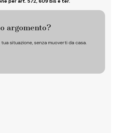
ne per art. 572, 609 bis e ter.
to argomento?
a tua situazione, senza muoverti da casa.