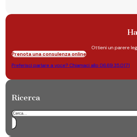
Ha
Ottieni un parere le
Prenota una consulenza online
Preferisci parlare a voce? Chiamaci allo
06.69.35.0171
Ricerca
Cerca