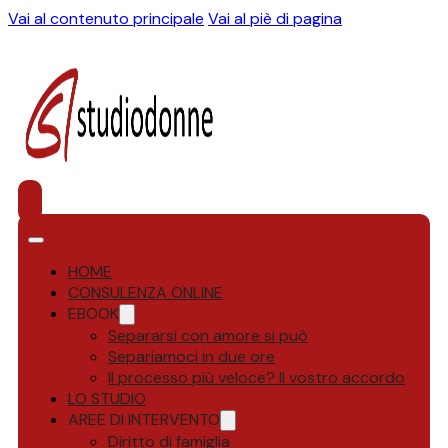
Vai al contenuto principale
Vai al piè di pagina
HOME
CONSULENZA ONLINE
EBOOK
Separarsi con amore si può
Separiamoci in due ore
Il processo più veloce? Il vostro accordo
LO STUDIO
AREE DI INTERVENTO
Diritto di famiglia