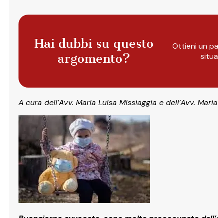
Hai dubbi su questo
Ottieni un pa
argomento?
situ
A
cura dell’Avv. Maria Luisa Missiaggia e dell’Avv. Mari