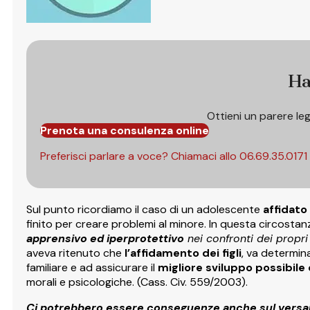
Ha
Ottieni un parere le
Prenota una consulenza online
Preferisci parlare a voce? Chiamaci allo
06.69.35.0171
Sul punto ricordiamo il caso di un adolescente
affidato 
finito per creare problemi al minore. In questa circostanza
apprensivo ed iperprotettivo
nei confronti dei propri 
aveva ritenuto che
l’affidamento dei figli
, va determina
familiare e ad assicurare il
migliore sviluppo possibile 
morali e psicologiche. (Cass. Civ. 559/2003).
Ci potrebbero essere conseguenze anche sul versa