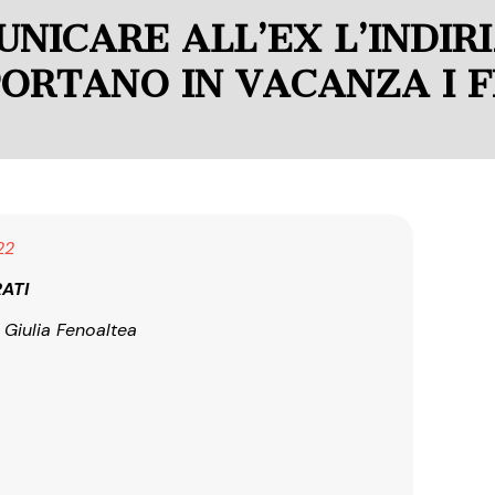
NICARE ALL’EX L’INDIR
PORTANO IN VACANZA I F
22
RATI
a Giulia Fenoaltea