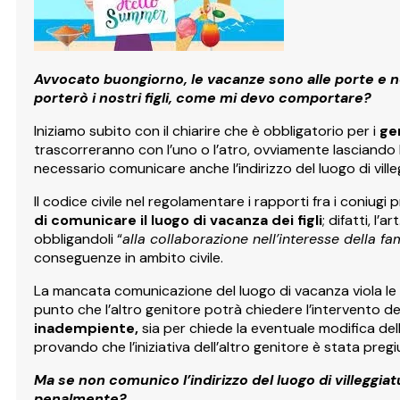
Avvocato buongiorno, le vacanze sono alle porte e 
porterò i nostri figli, come mi devo comportare?
Iniziamo subito con il chiarire che è obbligatorio per i
ge
trascorreranno con l’uno o l’atro, ovviamente lasciando la
necessario comunicare anche l’indirizzo del luogo di ville
Il codice civile nel regolamentare i rapporti fra i coniu
di comunicare il luogo di vacanza dei figli
; difatti, l’a
obbligandoli “
alla collaborazione nell’interesse della fa
conseguenze in ambito civile.
La mancata comunicazione del luogo di vacanza viola le “r
punto che l’altro genitore potrà chiedere l’intervento d
inadempiente,
sia per chiede la eventuale modifica del
provando che l’iniziativa dell’altro genitore è stata pregiu
Ma se non comunico l’indirizzo del luogo di villeggiat
penalmente?