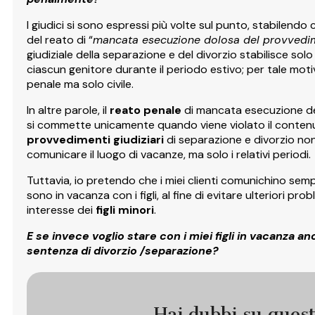
I giudici si sono espressi più volte sul punto, stabilend
del reato di “
mancata esecuzione dolosa del provvedim
giudiziale della separazione e del divorzio stabilisce solo
ciascun genitore durante il periodo estivo; per tale moti
penale ma solo civile.
In altre parole, il
reato penale
di mancata esecuzione del 
si commette unicamente quando viene violato il contenu
provvedimenti giudiziari
di separazione e divorzio non
comunicare il luogo di vacanze, ma solo i relativi periodi.
Tuttavia, io pretendo che i miei clienti comunichino sempr
sono in vacanza con i figli, al fine di evitare ulteriori prob
interesse dei
figli minori
.
E se invece voglio stare con i miei figli in vacanza an
sentenza di divorzio /separazione?
Hai dubbi su ques