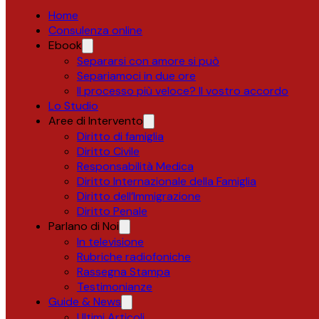
Home
Consulenza online
Ebook
Separarsi con amore si può
Separiamoci in due ore
Il processo più veloce? Il vostro accordo
Lo Studio
Aree di Intervento
Diritto di famiglia
Diritto Civile
Responsabilità Medica
Diritto Internazionale della Famiglia
Diritto dell’Immigrazione
Diritto Penale
Parlano di Noi
In televisione
Rubriche radiofoniche
Rassegna Stampa
Testimonianze
Guide & News
Ultimi Articoli