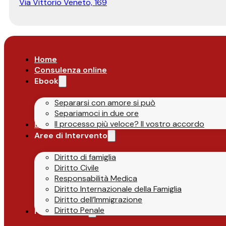
Via Vittorio Veneto, 169
Home
Consulenza online
Ebook
Separarsi con amore si può
Separiamoci in due ore
Il processo più veloce? Il vostro accordo
Lo Studio
Aree di Intervento
Diritto di famiglia
Diritto Civile
Responsabilità Medica
Diritto Internazionale della Famiglia
Diritto dell’Immigrazione
Diritto Penale
Parlano di Noi