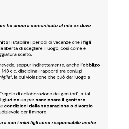
non ho ancora comunicato al mio ex dove
nitori
stabilire i periodi di vacanze che i
figli
 libertà di scegliere il luogo, così come è
ggiatura scelto.
gi prevede, seppur indirettamente, anche
l’obbligo
rt. 143 c.c. disciplina i rapporti tra coniugi
miglia
”, la cui violazione che può dar luogo a
egole di collaborazione dei genitori”, a tal
el
giudice
sia per
sanzionare il genitore
le
condizioni della separazione o divorzio
dizievole per il minore.
ura con i miei figli sono responsabile anche