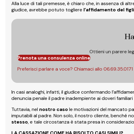
Alla luce di tali premesse, è chiaro che, in assenza di al
giudice, avrebbe potuto togliere
l’affidamento del figl
Ha
Ottieni un parere le
Prenota una consulenza online
Preferisci parlare a voce? Chiamaci allo
06.69.35.0171
In casi analoghi, infatti, il giudice confermando l’affid
denuncia penale il padre inadempiente ai doveri familia
Tuttavia, nel
nostro caso
le motivazioni del mancato p
imputabili al padre. Non solo, il nostro cliente, benché
stesso
, e tale circostanza è stata presa in considerazi
LA CASSAZIONE COME HA RISOLTO CASI SIMILI?