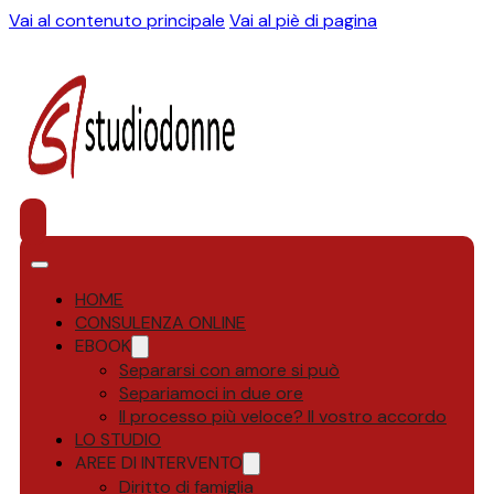
Vai al contenuto principale
Vai al piè di pagina
HOME
CONSULENZA ONLINE
EBOOK
Separarsi con amore si può
Separiamoci in due ore
Il processo più veloce? Il vostro accordo
LO STUDIO
AREE DI INTERVENTO
Diritto di famiglia