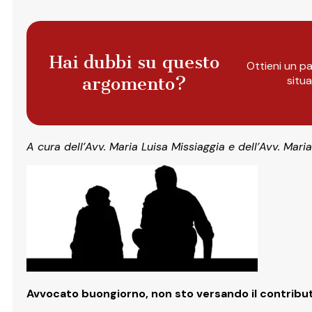
Hai dubbi su questo
Ottieni un pa
argomento?
situ
A cura dell’Avv. Maria Luisa Missiaggia e dell’Avv. Mari
Avvocato buongiorno, non sto versando il contributo