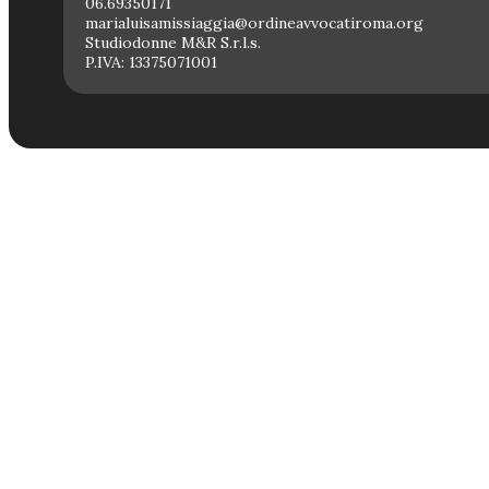
06.69350171
marialuisamissiaggia@ordineavvocatiroma.org
Studiodonne M&R S.r.l.s.
P.IVA: 13375071001