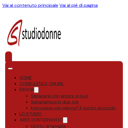
Vai al contenuto principale
Vai al piè di pagina
HOME
CONSULENZA ONLINE
EBOOK
Separarsi con amore si può
Separiamoci in due ore
Il processo più veloce? Il vostro accordo
LO STUDIO
AREE DI INTERVENTO
Diritto di famiglia