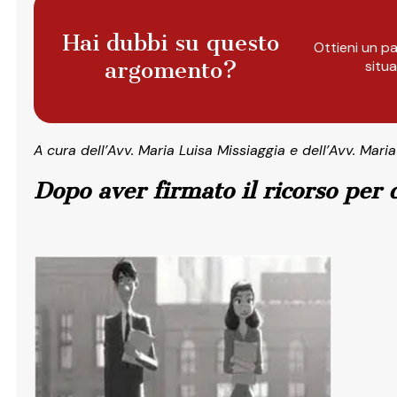
Hai dubbi su questo
Ottieni un pa
argomento?
situ
A
cura dell’Avv. Maria Luisa Missiaggia e dell’Avv. Mari
Dopo aver firmato il ricorso per 