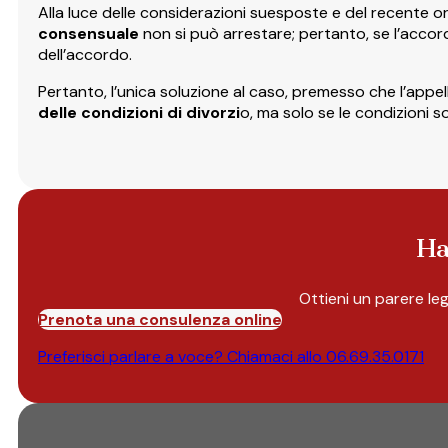
Alla luce delle considerazioni suesposte e del recente 
consensuale
non si può arrestare; pertanto, se l’accordo
dell’accordo.
Pertanto, l’unica soluzione al caso, premesso che l’appe
delle condizioni di divorzi
o, ma solo se le condizioni s
Ha
Ottieni un parere le
Prenota una consulenza online
Preferisci parlare a voce? Chiamaci allo
06.69.35.0171