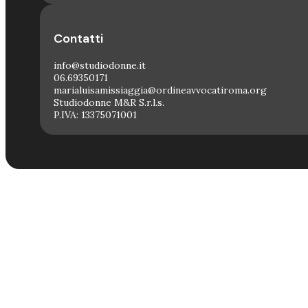
Contatti
info@studiodonne.it
06.69350171
marialuisamissiaggia@ordineavvocatiroma.org
Studiodonne M&R S.r.l.s.
P.IVA: 13375071001