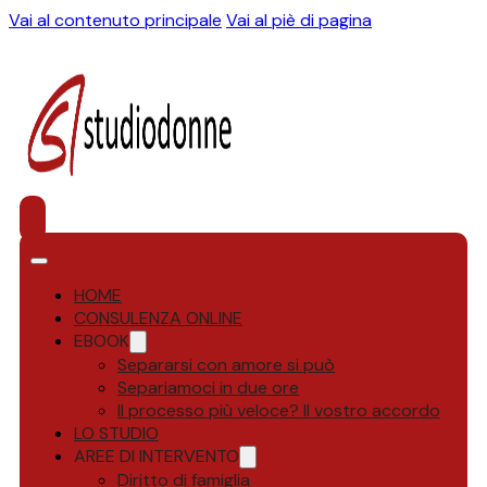
Vai al contenuto principale
Vai al piè di pagina
HOME
CONSULENZA ONLINE
EBOOK
Separarsi con amore si può
Separiamoci in due ore
Il processo più veloce? Il vostro accordo
LO STUDIO
AREE DI INTERVENTO
Diritto di famiglia