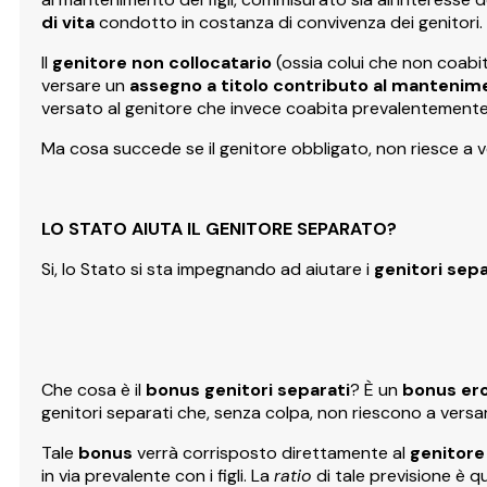
di vita
condotto in costanza di convivenza dei genitori.
Il
genitore non collocatario
(ossia colui che non coabite
versare un
assegno a titolo contributo al mantenimen
versato al genitore che invece coabita prevalentemente c
Ma cosa succede se il genitore obbligato, non riesce a ve
LO STATO AIUTA IL GENITORE SEPARATO?
Si, lo Stato si sta impegnando ad aiutare i
genitori sepa
Che cosa è il
bonus genitori separati
? È un
bonus ero
genitori separati che, senza colpa, non riescono a versare
Tale
bonus
verrà corrisposto direttamente al
genitore
in via prevalente con i figli. La
ratio
di tale previsione è qu