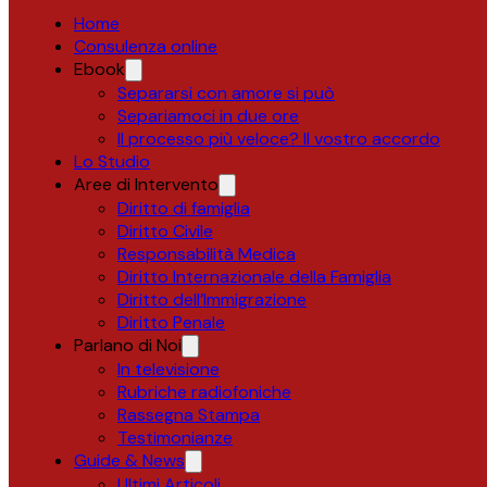
Home
Consulenza online
Ebook
Separarsi con amore si può
Separiamoci in due ore
Il processo più veloce? Il vostro accordo
Lo Studio
Aree di Intervento
Diritto di famiglia
Diritto Civile
Responsabilità Medica
Diritto Internazionale della Famiglia
Diritto dell’Immigrazione
Diritto Penale
Parlano di Noi
In televisione
Rubriche radiofoniche
Rassegna Stampa
Testimonianze
Guide & News
Ultimi Articoli