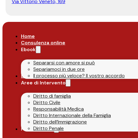
Via Vittorio Veneto, 169
Home
Consulenza online
Ebook
Separarsi con amore si può
Separiamoci in due ore
Il processo più veloce? Il vostro accordo
Lo Studio
Aree di Intervento
Diritto di famiglia
Diritto Civile
Responsabilità Medica
Diritto Internazionale della Famiglia
Diritto dell’Immigrazione
Diritto Penale
Parlano di Noi