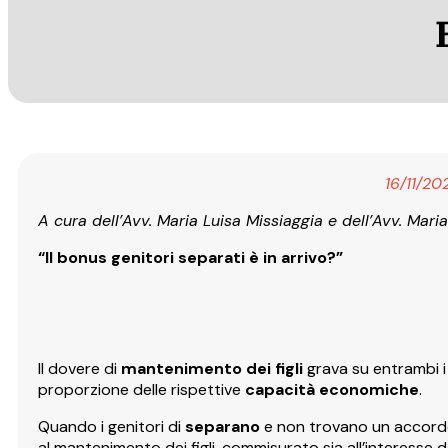
16/11/20
A cura dell’Avv. Maria Luisa Missiaggia e dell’Avv. Mari
“Il bonus genitori separati è in arrivo?”
Il dovere di
mantenimento dei figli
grava su entrambi i
proporzione delle rispettive
capacità economiche
.
Quando i genitori di
separano
e non trovano un accordo, 
al mantenimento dei figli, commisurato sia all’interesse d