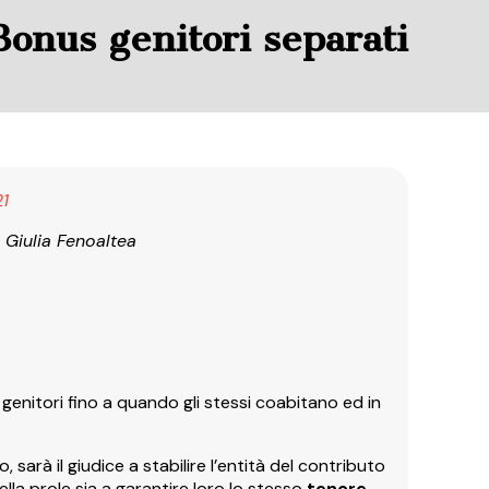
Bonus genitori separati
21
a Giulia Fenoaltea
 genitori fino a quando gli stessi coabitano ed in
sarà il giudice a stabilire l’entità del contributo
ella prole sia a garantire loro lo stesso
tenore