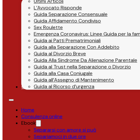
Ultimi Articoli
L’Avvocato Risponde
Guida Separazione Consensuale
Guida Affidamento Condiviso
Sex Roulette
Emergenza Coronavirus: Linee Guida per la fami
Guida ai Patti Prematrimoniali
Guida alla Separazione Con Addebito
Guida al Divorzio Breve
Guida Alla Sindrome Da Alienazione Parentale
Guida al Trust nella Separazione o Divorzio
Guida alla Casa Coniugale
Guida all’Assegno di Mantenimento
Guida al Ricorso d’urgenza
Contatti
Home
Consulenza online
Ebook
Separarsi con amore si può
Separiamoci in due ore