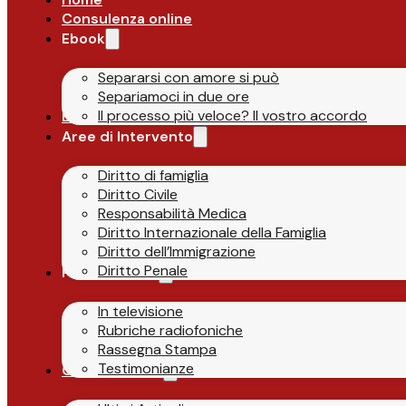
Consulenza online
Ebook
Separarsi con amore si può
Separiamoci in due ore
Il processo più veloce? Il vostro accordo
Lo Studio
Aree di Intervento
Diritto di famiglia
Diritto Civile
Responsabilità Medica
Diritto Internazionale della Famiglia
Diritto dell’Immigrazione
Diritto Penale
Parlano di Noi
In televisione
Rubriche radiofoniche
Rassegna Stampa
Testimonianze
Guide & News