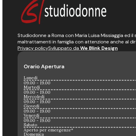
Studiodonne a Roma con Maria Luisa Missiaggia ed il suo
maltrattamenti in famiglia con attenzione anche al dir
Privacy policy
Sviluppato da
We Blink Design
Orario Apertura
Lunedì
09.00 - 19.00
Martedì
09.00 - 19.00
Mercoledì
09.00 - 19.00
Giovedì
09.00 - 19.00
Venerdì
09.00 - 19.00
Sabato
Aperto per emergenze*
Domenica