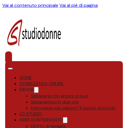
Vai al contenuto principale
Vai al piè di pagina
HOME
CONSULENZA ONLINE
EBOOK
Separarsi con amore si può
Separiamoci in due ore
Il processo più veloce? Il vostro accordo
LO STUDIO
AREE DI INTERVENTO
Diritto di famiglia