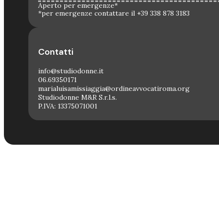
Aperto per emergenze*
*per emergenze contattare il +39 338 878 3183
Contatti
info@studiodonne.it
06.69350171
marialuisamissiaggia@ordineavvocatiroma.org
Studiodonne M&R S.r.l.s.
P.IVA: 13375071001