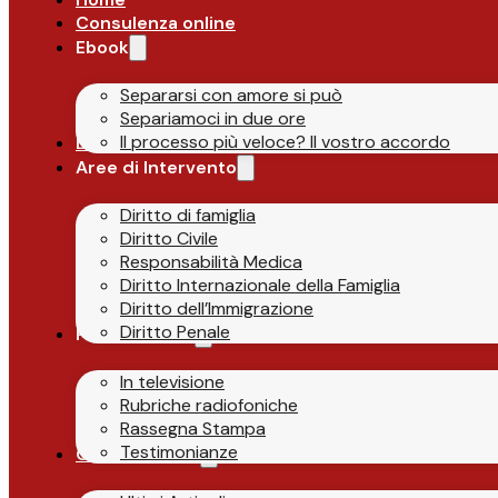
Consulenza online
Ebook
Separarsi con amore si può
Separiamoci in due ore
Il processo più veloce? Il vostro accordo
Lo Studio
Aree di Intervento
Diritto di famiglia
Diritto Civile
Responsabilità Medica
Diritto Internazionale della Famiglia
Diritto dell’Immigrazione
Diritto Penale
Parlano di Noi
In televisione
Rubriche radiofoniche
Rassegna Stampa
Testimonianze
Guide & News