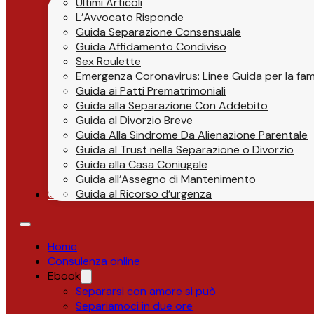
Ultimi Articoli
L’Avvocato Risponde
Guida Separazione Consensuale
Guida Affidamento Condiviso
Sex Roulette
Emergenza Coronavirus: Linee Guida per la fami
Guida ai Patti Prematrimoniali
Guida alla Separazione Con Addebito
Guida al Divorzio Breve
Guida Alla Sindrome Da Alienazione Parentale
Guida al Trust nella Separazione o Divorzio
Guida alla Casa Coniugale
Guida all’Assegno di Mantenimento
Guida al Ricorso d’urgenza
Contatti
Home
Consulenza online
Ebook
Separarsi con amore si può
Separiamoci in due ore