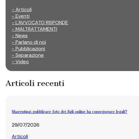
- Articoli
- Eventi
- L'AVVOCATO RISPONDE
- MALTRATTAMENTI
- News
- Parlano di noi
- Pubblicazioni
- Separazione
- Video
Articoli recenti
Sharenting: pubblicare foto dei figli online ha conseguenze legali?
29/07/2026
Articoli