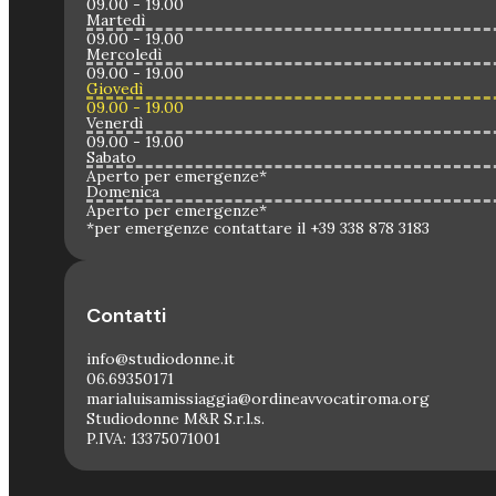
09.00 - 19.00
Martedì
09.00 - 19.00
Mercoledì
09.00 - 19.00
Giovedì
09.00 - 19.00
Venerdì
09.00 - 19.00
Sabato
Aperto per emergenze*
Domenica
Aperto per emergenze*
*per emergenze contattare il +39 338 878 3183
Contatti
info@studiodonne.it
06.69350171
marialuisamissiaggia@ordineavvocatiroma.org
Studiodonne M&R S.r.l.s.
P.IVA: 13375071001