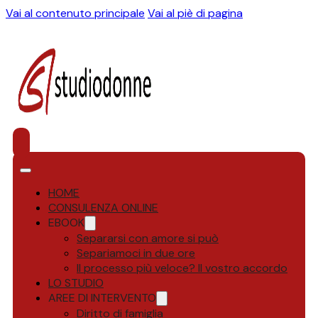
Vai al contenuto principale
Vai al piè di pagina
HOME
CONSULENZA ONLINE
EBOOK
Separarsi con amore si può
Separiamoci in due ore
Il processo più veloce? Il vostro accordo
LO STUDIO
AREE DI INTERVENTO
Diritto di famiglia