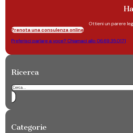
Ha
Ottieni un parere le
Prenota una consulenza online
Preferisci parlare a voce? Chiamaci allo
06.69.35.0171
Ricerca
Cerca
Categorie