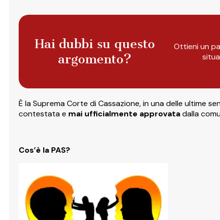
Hai dubbi su questo
Ottieni un pa
argomento?
situ
È la Suprema Corte di Cassazione, in una delle ultime se
contestata e
mai ufficialmente approvata
dalla comun
Cos’è la PAS?