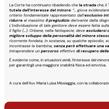
La Corte ha continuato ribadendo che
la strada
che, il
tutela dell’interesse del minore
:
“… giova evidenziare
criterio fondamentale rappresentato dall’
esclusivo in
ridurre
al massimo
il pregiudizio
derivante dalla disgre
L’individuazione di tale genitore deve essere fatta sul
il figlio (…). Orbene, nella fattispecie, deve
escludersi 
migliore sviluppo della personalità del minore stess
ricorrente fondata, in sostanza, su qualche episodio, 
incontrasse la bambina,
senza però effettuare una va
intraprendere un
percorso
effettivo
di recupero delle
È evidente come, in situazioni simili, l’interesse del mi
per garantirgli una maggiore stabilità fisica ed emotiva.
A cura dell’Avv. Maria Luisa Missiaggia, con la collaborazi