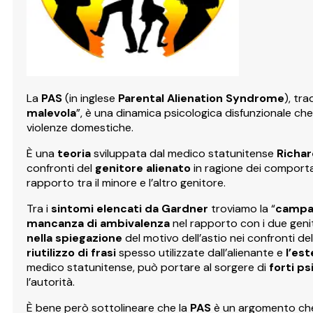
La
PAS
(in inglese
Parental Alienation Syndrome
), tr
malevola
”, è una dinamica psicologica disfunzionale che 
violenze domestiche.
È una
teoria
sviluppata dal medico statunitense
Richa
confronti del
genitore alienato
in ragione dei comport
rapporto tra il minore e l’altro genitore.
Tra i
sintomi elencati da Gardner
troviamo la “
campag
mancanza di ambivalenza
nel rapporto con i due geni
nella spiegazione
del motivo dell’astio nei confronti del
riutilizzo di frasi
spesso utilizzate dall’alienante e
l’est
medico statunitense, può portare al sorgere di
forti ps
l’autorità.
È bene però sottolineare che la
PAS
è un argomento ch