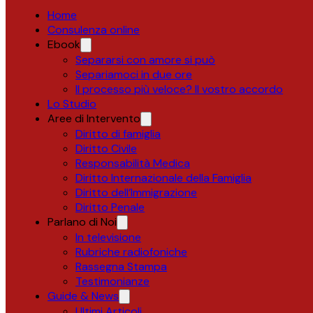
Home
Consulenza online
Ebook
Separarsi con amore si può
Separiamoci in due ore
Il processo più veloce? Il vostro accordo
Lo Studio
Aree di Intervento
Diritto di famiglia
Diritto Civile
Responsabilità Medica
Diritto Internazionale della Famiglia
Diritto dell’Immigrazione
Diritto Penale
Parlano di Noi
In televisione
Rubriche radiofoniche
Rassegna Stampa
Testimonianze
Guide & News
Ultimi Articoli