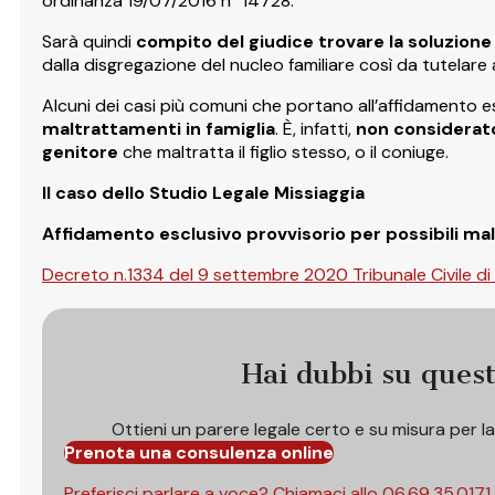
ordinanza 19/07/2016 n° 14728.
Sarà quindi
compito del giudice trovare la soluzione
dalla disgregazione del nucleo familiare così da tutelare 
Alcuni dei casi più comuni che portano all’affidamento es
maltrattamenti in famiglia
. È, infatti,
non considerato 
genitore
che maltratta il figlio stesso, o il coniuge.
Il caso dello Studio Legale Missiaggia
Affidamento esclusivo provvisorio per possibili mal
Decreto n.1334 del 9 settembre 2020 Tribunale Civile di
Hai dubbi su ques
Ottieni un parere legale certo e su misura per l
Prenota una consulenza online
Preferisci parlare a voce? Chiamaci allo
06.69.35.0171