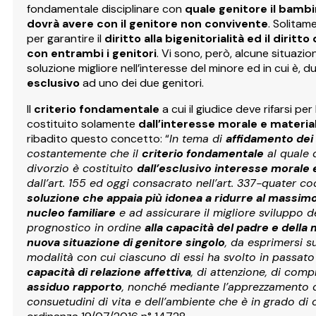
fondamentale disciplinare con
quale genitore il bambi
dovrà avere con il genitore non convivente
. Solitam
per garantire il
diritto alla bigenitorialità ed il diri
con entrambi i genitori
. Vi sono, però, alcune situazion
soluzione migliore nell’interesse del minore ed in cui è
esclusivo
ad uno dei due genitori.
Il
criterio fondamentale
a cui il giudice deve rifarsi per
costituito solamente
dall’interesse morale e material
ribadito questo concetto: “
In tema di
affidamento dei f
costantemente che il
criterio fondamentale
al quale d
divorzio è costituito
dall’esclusivo interesse morale 
dall’art. 155 ed oggi consacrato nell’art. 337-quater cod.
soluzione che appaia più idonea a ridurre al massimo 
nucleo familiare
e ad assicurare il migliore sviluppo d
prognostico in ordine
alla capacità del padre e della 
nuova situazione di genitore singolo
, da esprimersi su
modalità con cui ciascuno di essi ha svolto in passato i
capacità di relazione affettiva
, di attenzione, di com
assiduo rapporto
, nonché mediante l’apprezzamento de
consuetudini di vita e dell’ambiente che è in grado di o