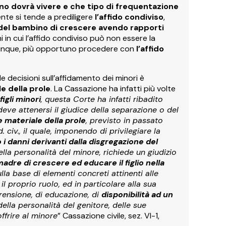
no dovrà vivere e che tipo di frequentazione
ente si tende a prediligere
l’affido condiviso
,
tto del bambino di crescere avendo rapporti
i in cui l’affido condiviso può non essere la
, dunque, più opportuno procedere con
l’affido
 le decisioni sull’affidamento dei minori è
e della prole
. La Cassazione ha infatti più volte
igli minori
, questa Corte ha infatti ribadito
eve attenersi il giudice della separazione o del
e materiale della prole
, previsto in passato
 civ., il quale, imponendo di privilegiare la
i danni derivanti dalla disgregazione del
ella personalità del minore, richiede un giudizio
madre di crescere ed educare il figlio nella
lla base di elementi concreti attinenti alle
l proprio ruolo, ed in particolare alla sua
prensione, di educazione, di
disponibilità ad un
lla personalità del genitore, delle sue
ffrire al minore
” Cassazione civile, sez. VI-1,