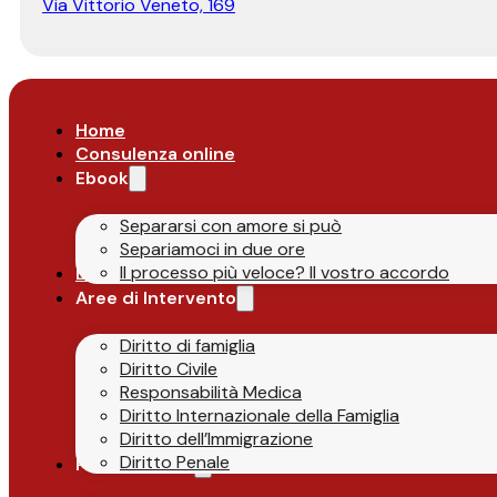
Via Vittorio Veneto, 169
Home
Consulenza online
Ebook
Separarsi con amore si può
Separiamoci in due ore
Il processo più veloce? Il vostro accordo
Lo Studio
Aree di Intervento
Diritto di famiglia
Diritto Civile
Responsabilità Medica
Diritto Internazionale della Famiglia
Diritto dell’Immigrazione
Diritto Penale
Parlano di Noi