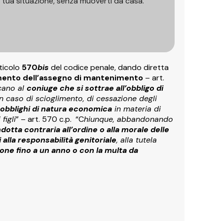
a tua situazione, senza muoverti da casa.
rticolo
570
bis
del codice penale, dando diretta
ento dell’assegno di mantenimento
– art.
cano al
coniuge che si sottrae all’obbligo di
n caso di scioglimento, di cessazione degli
i obblighi di natura economica
in materia di
figli
” – art. 570 c.p. “C
hiunque, abbandonando
dotta contraria all’ordine o alla morale delle
i alla responsabilità genitoriale
, alla tutela
one fino a un anno o con la multa da