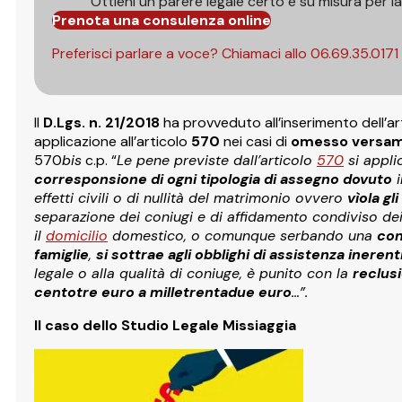
Ottieni un parere legale certo e su misura per l
Prenota una consulenza online
Preferisci parlare a voce? Chiamaci allo
06.69.35.0171
Il
D.Lgs. n. 21/2018
ha provveduto all’inserimento dell’a
applicazione all’articolo
570
nei casi di
omesso versam
570
bis
c.p. “
Le pene previste dall’articolo
570
si appli
corresponsione di ogni tipologia di assegno dovuto
i
effetti civili o di nullità del matrimonio ovvero
vìola gl
separazione dei coniugi e di affidamento condiviso dei 
il
domicilio
domestico, o comunque serbando una
con
famiglie
,
si sottrae agli obblighi di assistenza inerent
legale o alla qualità di coniuge, è punito con la
reclusi
centotre euro a milletrentadue euro
…”.
Il caso dello Studio Legale Missiaggia