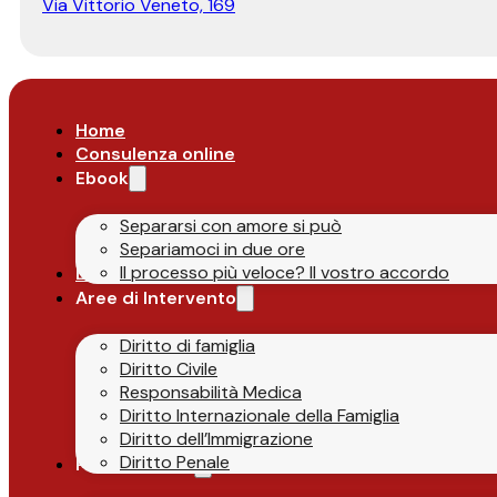
Via Vittorio Veneto, 169
Home
Consulenza online
Ebook
Separarsi con amore si può
Separiamoci in due ore
Il processo più veloce? Il vostro accordo
Lo Studio
Aree di Intervento
Diritto di famiglia
Diritto Civile
Responsabilità Medica
Diritto Internazionale della Famiglia
Diritto dell’Immigrazione
Diritto Penale
Parlano di Noi