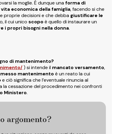
rovarsi la moglie. È dunque una
forma di
a vita economica della famiglia
, facendo si che
e proprie decisioni e che debba
giustificare le
o, il cui unico
scopo
è quello di instaurare un
re i propri bisogni nella donna
.
egno di mantenimento?
enimento/
) si intende il
mancato versamento
,
omesso mantenimento
è un reato la cui
o
e ciò significa che l’eventuale rinuncia al
 la cessazione del procedimento nei confronti
co Ministero
.
to argomento?