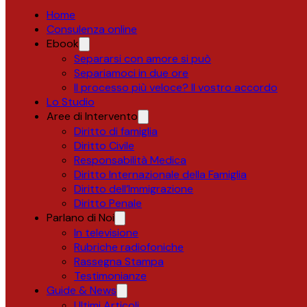
Home
Consulenza online
Ebook
Separarsi con amore si può
Separiamoci in due ore
Il processo più veloce? Il vostro accordo
Lo Studio
Aree di Intervento
Diritto di famiglia
Diritto Civile
Responsabilità Medica
Diritto Internazionale della Famiglia
Diritto dell’Immigrazione
Diritto Penale
Parlano di Noi
In televisione
Rubriche radiofoniche
Rassegna Stampa
Testimonianze
Guide & News
Ultimi Articoli