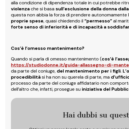
alla condizione di dipendenza totale in cui potrebbe rit
violenza
che si basa
sull’esclusione della donna dall
questa non abbia la forza di prendere autonomamente l
proprie spese
, quasi chiedendo il
“permesso”
al marit
forte senso di inferiorità e di incapacità a soddisfa
Cos’è l’omesso mantenimento?
Quando si parla di omesso mantenimento (
cos’è l’ass
https://studiodonne.it/guida-allassegno-di-mant
da parte del coniuge,
del mantenimento per i figli
.
L’
procedibilità
si ha non su querela di parte, ma
d’uffici
processo da parte del coniuge affidatario non comporta
dell’altro che, infatti, prosegue su
iniziativa del Pubbli
Hai dubbi su ques