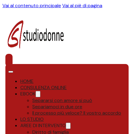
Vai al contenuto principale
Vai al piè di pagina
HOME
CONSULENZA ONLINE
EBOOK
Separarsi con amore si può
Separiamoci in due ore
Il processo più veloce? Il vostro accordo
LO STUDIO
AREE DI INTERVENTO
Diritto di famiglia