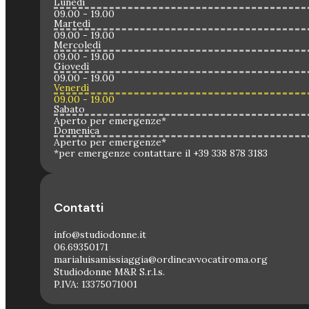
Lunedì
09.00 - 19.00
Martedì
09.00 - 19.00
Mercoledì
09.00 - 19.00
Giovedì
09.00 - 19.00
Venerdì
09.00 - 19.00
Sabato
Aperto per emergenze*
Domenica
Aperto per emergenze*
*per emergenze contattare il +39 338 878 3183
Contatti
info@studiodonne.it
06.69350171
marialuisamissiaggia@ordineavvocatiroma.org
Studiodonne M&R S.r.l.s.
P.IVA: 13375071001