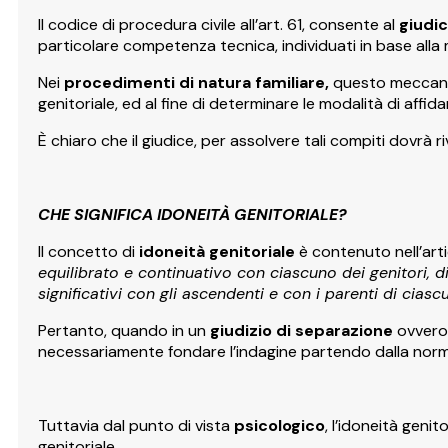
Il codice di procedura civile all’art. 61, consente al
giudic
particolare competenza tecnica, individuati in base alla 
Nei
procedimenti di natura familiare,
questo meccanism
genitoriale, ed al fine di determinare le modalità di affid
È chiaro che il giudice, per assolvere tali compiti dovrà r
CHE SIGNIFICA IDONEITÀ GENITORIALE?
Il concetto di
idoneità genitoriale
è contenuto nell’art
equilibrato e continuativo con ciascuno dei genitori, d
significativi con gli ascendenti e con i parenti di ciasc
Pertanto, quando in un
giudizio di separazione
ovvero
necessariamente fondare l’indagine partendo dalla no
Tuttavia dal punto di vista
psicologico
, l’idoneità genit
genitoriale.