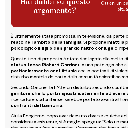
Hai dubbi su questo
Ottieni un pa
argomento?
situ
È ultimamente stata promossa, in televisione, da parte d
reato nell’ambito della famiglia
. Si propone infatti la
psicologico il figlio denigrando l’altro coniuge
o impe
Questo tipo di proposta è stata ricollegata alla molto 
statunitense Richard Gardner
, è una patologia che si
particolarmente conflittuale
che in contesti di viole
disturbo mentale da parte della comunità scientifica mon
Secondo Gardner la PAS è un disturbo secondo cui, il ba
genitore che lo porti ingiustificatamente ad avere u
ricercatore statunitense, sarebbe portato avanti attr
confronti del bambino
.
Giulia Bongiorno, dopo aver ricevuto diverse critiche e
considerata esistente, si è meglio spiegata: “Solo un ma
che vorremmo fare è semplice. Vorremmo che fosse chiar