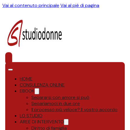
Vai al contenuto principale
Vai al piè di pagina
HOME
CONSULENZA ONLINE
EBOOK
Separarsi con amore si può
Separiamoci in due ore
Il processo più veloce? Il vostro accordo
LO STUDIO
AREE DI INTERVENTO
Diritto di famiglia