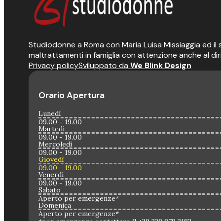
Studiodonne a Roma con Maria Luisa Missiaggia ed il suo
maltrattamenti in famiglia con attenzione anche al dir
Privacy policy
Sviluppato da
We Blink Design
Orario Apertura
Lunedì
09.00 - 19.00
Martedì
09.00 - 19.00
Mercoledì
09.00 - 19.00
Giovedì
09.00 - 19.00
Venerdì
09.00 - 19.00
Sabato
Aperto per emergenze*
Domenica
Aperto per emergenze*