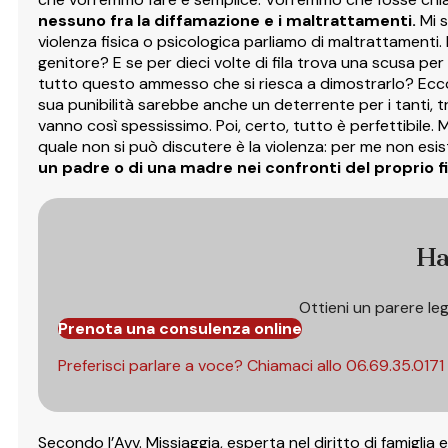
nessuno fra la diffamazione e i maltrattamenti.
Mi s
violenza fisica o psicologica parliamo di maltrattamenti
genitore? E se per dieci volte di fila trova una scusa per n
tutto questo ammesso che si riesca a dimostrarlo? Ecc
sua punibilità sarebbe anche un deterrente per i tanti, t
vanno così spessissimo. Poi, certo, tutto è perfettibile. 
quale non si può discutere è la violenza: per me non esi
un padre o di una madre nei confronti del proprio fi
Ha
Ottieni un parere le
Prenota una consulenza online
Preferisci parlare a voce? Chiamaci allo
06.69.35.0171
Secondo l’Avv. Missiaggia, esperta nel diritto di famigl