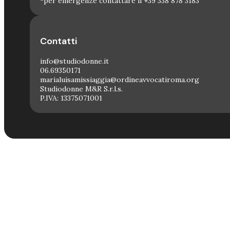
*per emergenze contattare il +39 338 878 3183
Contatti
info@studiodonne.it
06.69350171
marialuisamissiaggia@ordineavvocatiroma.org
Studiodonne M&R S.r.l.s.
P.IVA: 13375071001