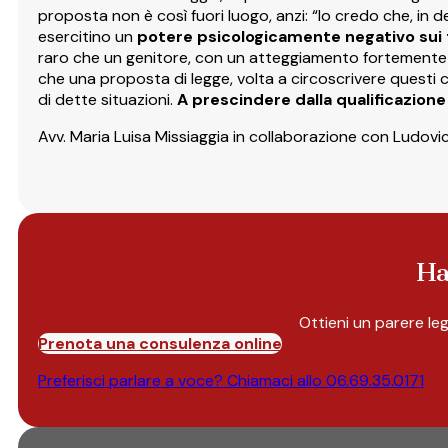
proposta non è così fuori luogo, anzi: “Io credo che, in de
esercitino un
potere psicologicamente negativo sui f
raro che un genitore, con un atteggiamento fortemente
che una proposta di legge, volta a circoscrivere questi ca
di dette situazioni.
A prescindere dalla qualificazion
Avv. Maria Luisa Missiaggia in collaborazione con Ludovic
Ha
Ottieni un parere le
Prenota una consulenza online
Preferisci parlare a voce? Chiamaci allo
06.69.35.0171