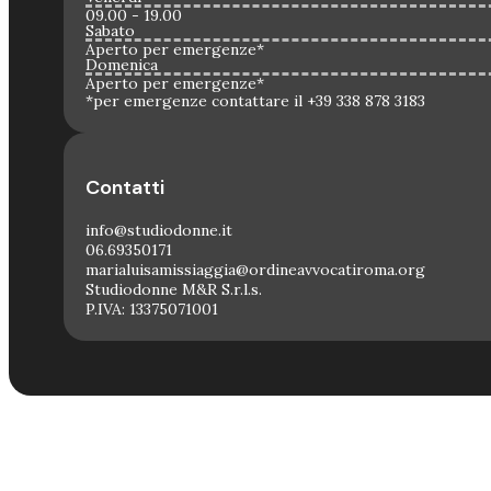
09.00 - 19.00
Sabato
Aperto per emergenze*
Domenica
Aperto per emergenze*
*per emergenze contattare il +39 338 878 3183
Contatti
info@studiodonne.it
06.69350171
marialuisamissiaggia@ordineavvocatiroma.org
Studiodonne M&R S.r.l.s.
P.IVA: 13375071001