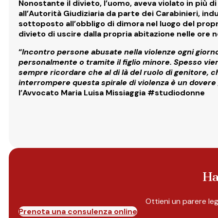
Nonostante il divieto, l’uomo, aveva violato in più 
all’Autorità Giudiziaria da parte dei Carabinieri, in
sottoposto
all’obbligo di dimora nel luogo del prop
divieto di uscire dalla propria abitazione nelle ore 
“
Incontro persone abusate nella violenze ogni giorno 
personalmente o tramite il figlio minore. Spesso vien
sempre ricordare che al di là del ruolo di genitore, c
interrompere questa spirale di violenza è un dovere g
l’Avvocato Maria Luisa Missiaggia #studiodonne
Ha
Ottieni un parere le
Prenota una consulenza online