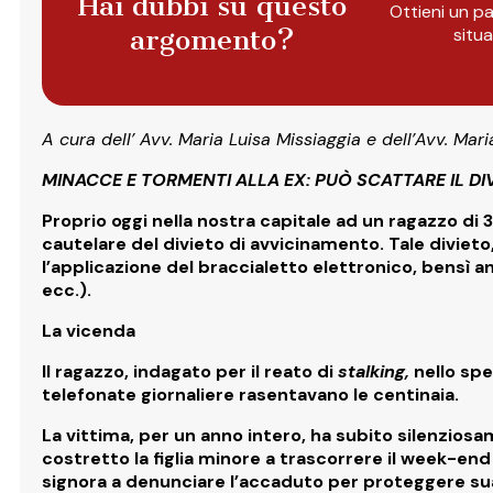
Hai dubbi su questo
Ottieni un pa
argomento?
situ
A cura dell’ Avv. Maria Luisa Missiaggia e dell’Avv. Mari
MINACCE E TORMENTI ALLA EX: PUÒ SCATTARE IL DI
Proprio oggi nella nostra capitale ad un
ragazzo di 3
cautelare del divieto di avvicinamento
. Tale diviet
l’applicazione del braccialetto elettronico,
bensì a
ecc.).
La vicenda
Il ragazzo, indagato per il reato di
stalking,
nello spe
telefonate giornaliere rasentavano le centinaia.
La vittima, per un anno intero, ha subito silenzios
costretto la figlia minore a trascorrere il week-en
signora a denunciare l’accaduto per
proteggere sua