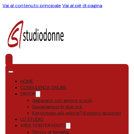
Vai al contenuto principale
Vai al piè di pagina
HOME
CONSULENZA ONLINE
EBOOK
Separarsi con amore si può
Separiamoci in due ore
Il processo più veloce? Il vostro accordo
LO STUDIO
AREE DI INTERVENTO
Diritto di famiglia