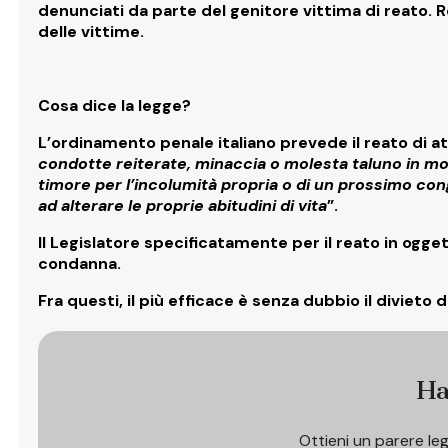
denunciati da parte del genitore vittima di reato. 
delle vittime.
Cosa dice la legge?
L’ordinamento penale italiano prevede il reato di
at
condotte reiterate
,
minaccia o molesta
taluno in m
timore
per l’incolumità propria o di un prossimo con
ad alterare le proprie abitudini di vita
”.
Il Legislatore specificatamente per il reato in ogge
condanna
.
Fra questi, il più efficace è senza dubbio il
divieto 
Ha
Ottieni un parere le