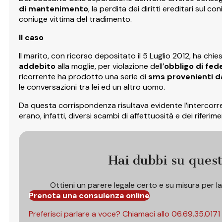
di mantenimento
, la perdita dei diritti ereditari sul c
coniuge vittima del tradimento.
Il caso
Il marito, con ricorso depositato il 5 Luglio 2012, ha chi
addebito
alla moglie, per violazione dell’
obbligo di fed
ricorrente ha prodotto una serie di
sms provenienti da
le conversazioni tra lei ed un altro uomo.
Da questa corrispondenza risultava evidente l’intercorrer
erano, infatti, diversi scambi di affettuosità e dei riferi
Hai dubbi su ques
Ottieni un parere legale certo e su misura per l
Prenota una consulenza online
Preferisci parlare a voce? Chiamaci allo
06.69.35.0171