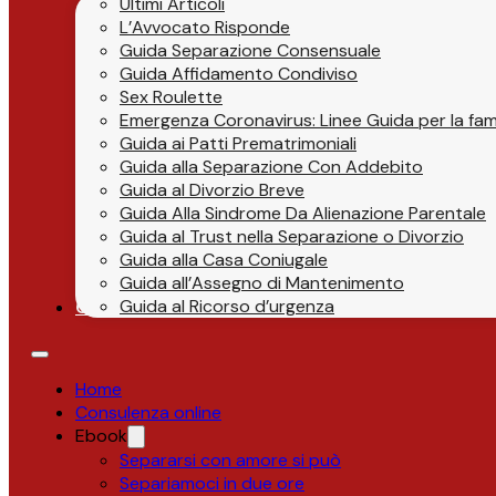
Ultimi Articoli
L’Avvocato Risponde
Guida Separazione Consensuale
Guida Affidamento Condiviso
Sex Roulette
Emergenza Coronavirus: Linee Guida per la fami
Guida ai Patti Prematrimoniali
Guida alla Separazione Con Addebito
Guida al Divorzio Breve
Guida Alla Sindrome Da Alienazione Parentale
Guida al Trust nella Separazione o Divorzio
Guida alla Casa Coniugale
Guida all’Assegno di Mantenimento
Guida al Ricorso d’urgenza
Contatti
Home
Consulenza online
Ebook
Separarsi con amore si può
Separiamoci in due ore