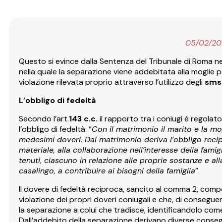
05/02/20
Questo si evince dalla Sentenza del Tribunale di Roma nella
nella quale la separazione viene addebitata alla moglie 
violazione rilevata proprio attraverso l’utilizzo degli
sms
L’obbligo di fedeltà
Secondo l’art.
143 c.c.
il rapporto tra i coniugi è regolato 
l’obbligo di fedeltà: “
Con il matrimonio il marito e la mog
medesimi doveri. Dal matrimonio deriva l’obbligo recipr
materiale, alla collaborazione nell’interesse della fami
tenuti, ciascuno in relazione alle proprie sostanze e al
casalingo, a contribuire ai bisogni della famiglia
”.
Il dovere di fedeltà reciproca, sancito al comma 2, com
violazione dei propri doveri coniugali e che, di conseguenza
la separazione a colui che tradisce, identificandolo com
Dall’addebito della separazione derivano diverse conseg