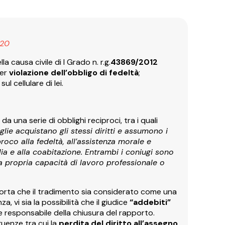
20
 causa civile di I Grado n. r.g.
43869/2012
per
violazione dell’obbligo di fedeltà
;
sul cellulare di lei.
da una serie di obblighi reciproci, tra i quali
lie acquistano gli stessi diritti e assumono i
oco alla fedeltà, all’assistenza morale e
glia e alla coabitazione. Entrambi i coniugi sono
la propria capacità di lavoro professionale o
porta che il tradimento sia considerato come una
, vi sia la possibilità che il giudice
“addebiti”
e responsabile della chiusura del rapporto.
uenze tra cui la
perdita del diritto all’assegno