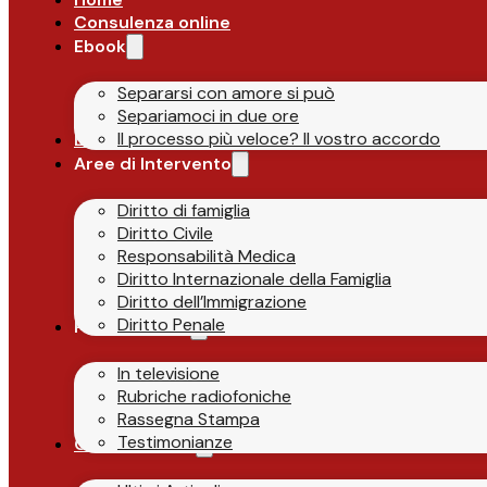
Consulenza online
Ebook
Separarsi con amore si può
Separiamoci in due ore
Il processo più veloce? Il vostro accordo
Lo Studio
Aree di Intervento
Diritto di famiglia
Diritto Civile
Responsabilità Medica
Diritto Internazionale della Famiglia
Diritto dell’Immigrazione
Diritto Penale
Parlano di Noi
In televisione
Rubriche radiofoniche
Rassegna Stampa
Testimonianze
Guide & News