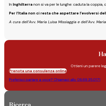
In
Inghilterra
non si va per le lunghe: caduta la coppia,
Per l’Italia non ci resta che aspettare l’evolversi dell
A cura dell’Avv. Maria Luisa Missiaggia e dell’Avv. Mar
Ha
Ottieni un parere le
Prenota una consulenza online
Preferisci parlare a voce? Chiamaci allo
06.69.35.0171
Ricerca