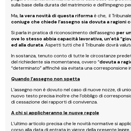
sulla base della durata del matrimonio e dell’impegno pe
Ma,
la vera novità di questa riforma
è che, il Tribunal
coniuge che chiede l’assegno sia dovuta a ragioni 
Si parla in pratica di riconoscimento dell’assegno
per un
ove lo stesso abbia capacità lavorativa, un’età “gio
ed alla durata
. Aspetti tutti che il Tribunale dovrà val
In sostanza, tenuto conto di tutte le circostanze predett
del richiedente sia momentanea, ovvero “
dovuta a ragi
“determinato” affinché sia evitata una corresponsione ing
Quando l’assegno non spetta
L’assegno non è dovuto nel caso di nuove nozze, di unione
nuovo testo precisa inoltre che l’obbligo di corresponsi
di cessazione dei rapporti di convivenza.
A chi si applicheranno le nuove regole
L’ultimo articolo precisa che le novità normative si appli
corso alla data di entrata in vigore della presente legge.