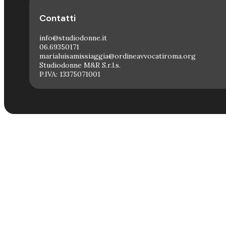
Contatti
info@studiodonne.it
06.69350171
marialuisamissiaggia@ordineavvocatiroma.org
Studiodonne M&R S.r.l.s.
P.IVA: 13375071001