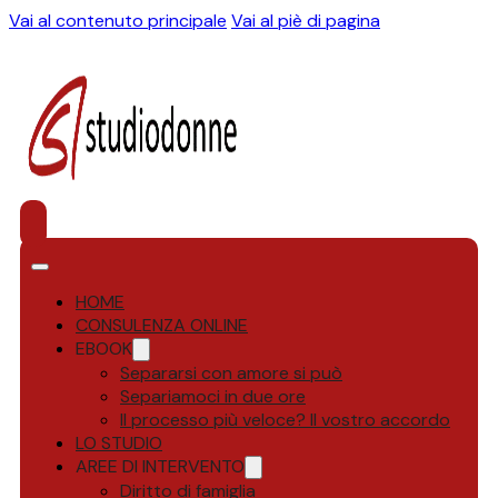
Vai al contenuto principale
Vai al piè di pagina
HOME
CONSULENZA ONLINE
EBOOK
Separarsi con amore si può
Separiamoci in due ore
Il processo più veloce? Il vostro accordo
LO STUDIO
AREE DI INTERVENTO
Diritto di famiglia