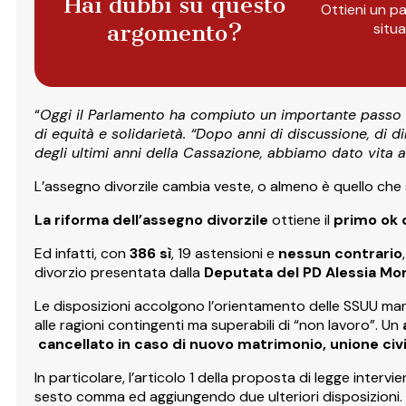
Hai dubbi su questo
Ottieni un pa
argomento?
situ
“
Oggi il Parlamento ha compiuto un importante passo v
di equità e solidarietà. “Dopo anni di discussione, di 
degli ultimi anni della Cassazione, abbiamo dato vita a
L’assegno divorzile cambia veste, o almeno è quello che 
La riforma dell’assegno divorzile
ottiene il
primo ok 
Ed infatti, con
386 sì
, 19 astensioni e
nessun contrario
divorzio presentata dalla
Deputata del PD Alessia Mo
Le disposizioni accolgono l’orientamento delle SSUU ma
alle ragioni contingenti ma superabili di “non lavoro”. Un
cancellato in caso di nuovo matrimonio, unione civi
In particolare, l’articolo 1 della proposta di legge interv
sesto comma ed aggiungendo due ulteriori disposizioni.