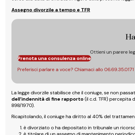
Assegno divorzile a tempo e TFR
Ha
Ottieni un parere le
Prenota una consulenza online
Preferisci parlare a voce? Chiamaci allo
06.69.35.0171
La legge divorzile stabilisce che il coniuge, se non pass
dell’indennità di fine rapporto
(il c.d. TFR) percepita 
898/1970).
Ricapitolando, il coniuge ha diritto al 40% del trattament
è divorziato o ha depositato in tribunale un ricorso
è titolare di un assegno di mantenimento periodic