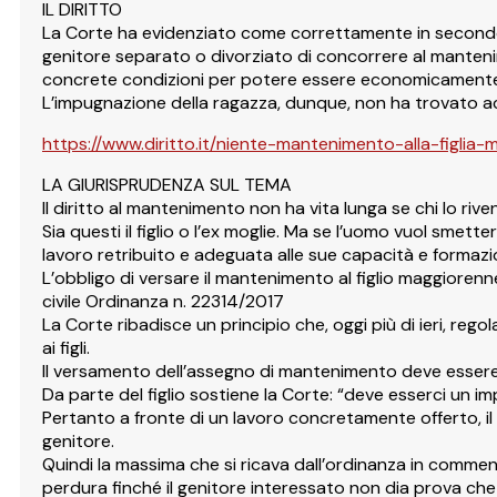
IL DIRITTO
La Corte ha evidenziato come correttamente in secondo g
genitore separato o divorziato di concorrere al mantenime
concrete condizioni per potere essere economicamente au
L’impugnazione della ragazza, dunque, non ha trovato a
https://www.diritto.it/niente-mantenimento-alla-figlia-
LA GIURISPRUDENZA SUL TEMA
Il diritto al mantenimento non ha vita lunga se chi lo rive
Sia questi il figlio o l’ex moglie. Ma se l’uomo vuol smett
lavoro retribuito e adeguata alle sue capacità e formazi
L’obbligo di versare il mantenimento al figlio maggiore
civile Ordinanza n. 22314/2017
La Corte ribadisce un principio che, oggi più di ieri, rego
ai figli.
Il versamento dell’assegno di mantenimento deve essere gi
Da parte del figlio sostiene la Corte: “deve esserci un 
Pertanto a fronte di un lavoro concretamente offerto, il 
genitore.
Quindi la massima che si ricava dall’ordinanza in commen
perdura finché il genitore interessato non dia prova che