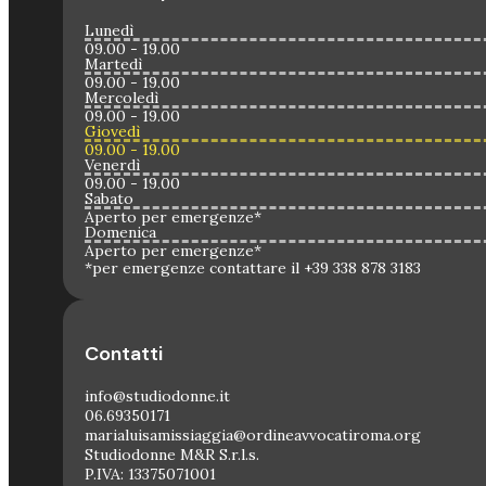
Lunedì
09.00 - 19.00
Martedì
09.00 - 19.00
Mercoledì
09.00 - 19.00
Giovedì
09.00 - 19.00
Venerdì
09.00 - 19.00
Sabato
Aperto per emergenze*
Domenica
Aperto per emergenze*
*per emergenze contattare il +39 338 878 3183
Contatti
info@studiodonne.it
06.69350171
marialuisamissiaggia@ordineavvocatiroma.org
Studiodonne M&R S.r.l.s.
P.IVA: 13375071001