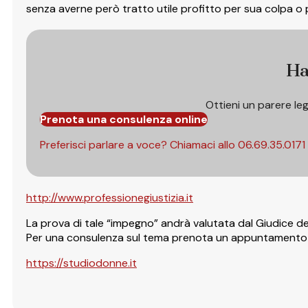
senza averne però tratto utile profitto per sua colpa o 
Ha
Ottieni un parere le
Prenota una consulenza online
Preferisci parlare a voce? Chiamaci allo
06.69.35.0171
http://www.professionegiustizia.it
La prova di tale “impegno” andrà valutata dal Giudice d
Per una consulenza sul tema prenota un appuntamento in
https://studiodonne.it