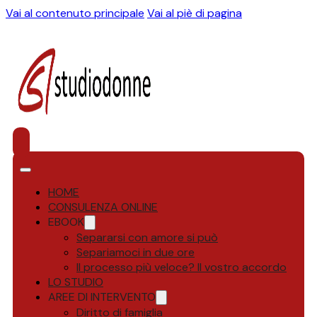
Vai al contenuto principale
Vai al piè di pagina
HOME
CONSULENZA ONLINE
EBOOK
Separarsi con amore si può
Separiamoci in due ore
Il processo più veloce? Il vostro accordo
LO STUDIO
AREE DI INTERVENTO
Diritto di famiglia