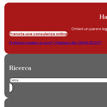
Ha
Ottieni un parere le
Prenota una consulenza online
Preferisci parlare a voce? Chiamaci allo
06.69.35.0171
Ricerca
Cerca