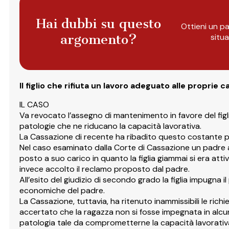
Hai dubbi su questo
Ottieni un pa
argomento?
situ
Il figlio che rifiuta un lavoro adeguato alle proprie
IL CASO
Va revocato l’assegno di mantenimento in favore del figli
patologie che ne riducano la capacità lavorativa.
La Cassazione di recente ha ribadito questo costante pr
Nel caso esaminato dalla Corte di Cassazione un padre av
posto a suo carico in quanto la figlia giammai si era att
invece accolto il reclamo proposto dal padre.
All’esito del giudizio di secondo grado la figlia impugn
economiche del padre.
La Cassazione, tuttavia, ha ritenuto inammissibili le ric
accertato che la ragazza non si fosse impegnata in alcu
patologia tale da comprometterne la capacità lavorativ