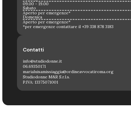
09.00 - 19.00
Sabato
Aperto per emergenze*
Domenica
Aperto per emergenze*
*per emergenze contattare il +39 338 878 3183
Contatti
info@studiodonne.it
06.69350171
marialuisamissiaggia@ordineavvocatiroma.org
Studiodonne M&R S.r.l.s.
P.IVA: 13375071001