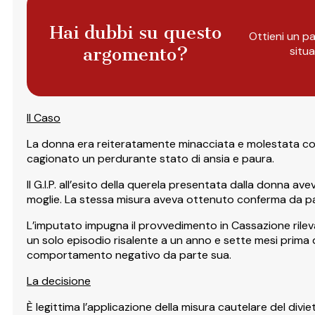
Hai dubbi su questo
Ottieni un pa
argomento?
situ
Il Caso
La donna era reiteratamente minacciata e molestata con
cagionato un perdurante stato di ansia e paura.
Il G.I.P. all’esito della querela presentata dalla donna av
moglie. La stessa misura aveva ottenuto conferma da par
L’imputato impugna il provvedimento in Cassazione rile
un solo episodio risalente a un anno e sette mesi prima 
comportamento negativo da parte sua.
La decisione
È legittima l’applicazione della misura cautelare del divi