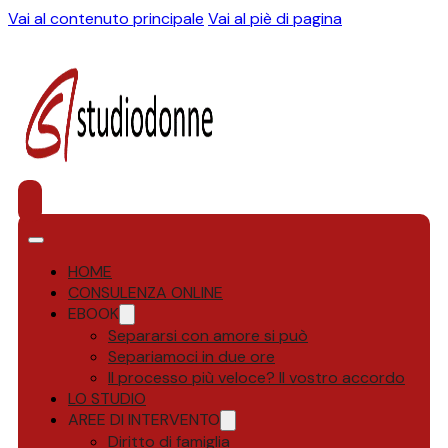
Vai al contenuto principale
Vai al piè di pagina
HOME
CONSULENZA ONLINE
EBOOK
Separarsi con amore si può
Separiamoci in due ore
Il processo più veloce? Il vostro accordo
LO STUDIO
AREE DI INTERVENTO
Diritto di famiglia