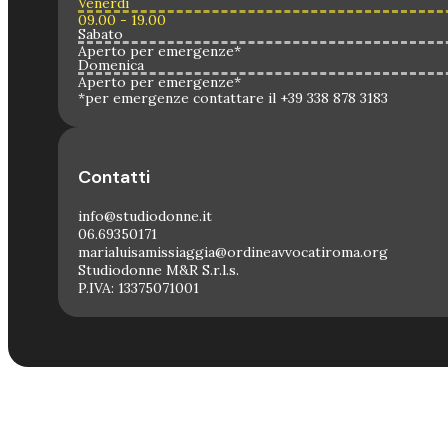
Venerdì
09.00 - 19.00
Sabato
Aperto per emergenze*
Domenica
Aperto per emergenze*
*per emergenze contattare il +39 338 878 3183
Contatti
info@studiodonne.it
06.69350171
marialuisamissiaggia@ordineavvocatiroma.org
Studiodonne M&R S.r.l.s.
P.IVA: 13375071001