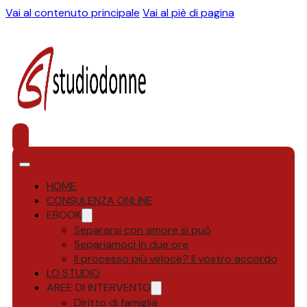
Vai al contenuto principale
Vai al piè di pagina
HOME
CONSULENZA ONLINE
EBOOK
Separarsi con amore si può
Separiamoci in due ore
Il processo più veloce? Il vostro accordo
LO STUDIO
AREE DI INTERVENTO
Diritto di famiglia