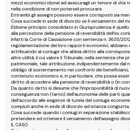
mezzi economici idonei ad assicuragli un tenore di vita
nella condizione di non poterseli procurare.
Entrambi gli assegni possono essere corrisposti sia me
Cosa succede in sede di divorzio se il versamento del ma
Ebbene principio consolidato in Giurisprudenza è quello 
alla percezione della pensione di reversibilità dell’ex con
Infatti la Corte di Cassazione con sentenza n. 3635/2012, h
regolamentazione dei loro rapporti economici, abbiano con
attribuendo al coniuge che abbia diritto alla correspon
altre utilità, il cui valore il Tribunale, nella sentenza c
patrimoniale, tale attribuzione, indipendentemente dal no
obbligo di sostentamento nei confronti dei beneficiario,
contenuto economico e, in particolare, che possa essere c
diritto di accedere alla pensione di reversibilità o (in 
Da quanto detto si desume che l’improponibilità di nu
conseguenza non (tanto) dell’autonomia delle parti quan
dell’accordo alle esigenze di tutela del coniuge econo
compiuti anche in sede di divorzio ad istanza congiunta.
Cosa succede quando i coniugi in separazione stabiliscon
pretendere ed ottenere il versamento dell’assegno divorz
IL CASO