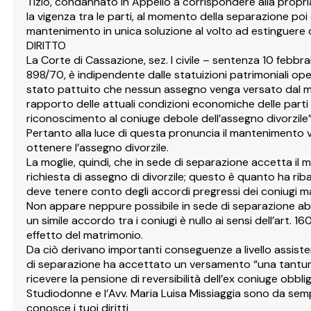
Tizio, condannato in Appello a corrispondere alla propr
la vigenza tra le parti, al momento della separazione p
mantenimento in unica soluzione al volto ad estinguere
DIRITTO
La Corte di Cassazione, sez. I civile – sentenza 10 febbra
898/70, è indipendente dalle statuizioni patrimoniali op
stato pattuito che nessun assegno venga versato dal mar
rapporto delle attuali condizioni economiche delle parti c
riconoscimento al coniuge debole dell’assegno divorzile”
Pertanto alla luce di questa pronuncia il mantenimento v
ottenere l’assegno divorzile.
La moglie, quindi, che in sede di separazione accetta il
richiesta di assegno di divorzile; questo è quanto ha rib
deve tenere conto degli accordi pregressi dei coniugi ma 
Non appare neppure possibile in sede di separazione abbin
un simile accordo tra i coniugi è nullo ai sensi dell’art. 1
effetto del matrimonio.
Da ciò derivano importanti conseguenze a livello assisten
di separazione ha accettato un versamento “una tantum”,
ricevere la pensione di reversibilità dell’ex coniuge obbli
Studiodonne e l’Avv. Maria Luisa Missiaggia sono da sem
conosce i tuoi diritti