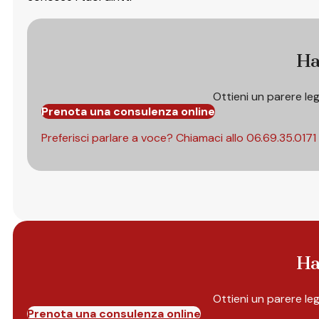
Ha
Ottieni un parere le
Prenota una consulenza online
Preferisci parlare a voce? Chiamaci allo
06.69.35.0171
Ha
Ottieni un parere le
Prenota una consulenza online