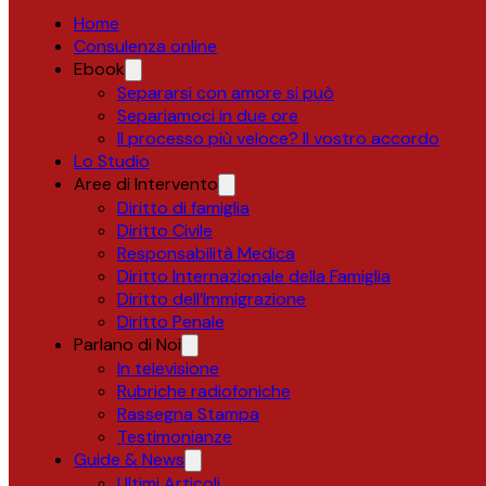
Home
Consulenza online
Ebook
Separarsi con amore si può
Separiamoci in due ore
Il processo più veloce? Il vostro accordo
Lo Studio
Aree di Intervento
Diritto di famiglia
Diritto Civile
Responsabilità Medica
Diritto Internazionale della Famiglia
Diritto dell’Immigrazione
Diritto Penale
Parlano di Noi
In televisione
Rubriche radiofoniche
Rassegna Stampa
Testimonianze
Guide & News
Ultimi Articoli