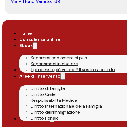
Via Vittorio Veneto, 169
Home
Consulenza online
Ebook
Separarsi con amore si può
Separiamoci in due ore
Il processo più veloce? Il vostro accordo
Lo Studio
Aree di Intervento
Diritto di famiglia
Diritto Civile
Responsabilità Medica
Diritto Internazionale della Famiglia
Diritto dell’Immigrazione
Diritto Penale
Parlano di Noi