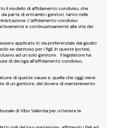
otto il modello di affidamento condiviso, che
da parte di entrambi i genitori, tanto nelle
ministrazione. L’affidamento condiviso
attivamente e continuativamente alla vita dei
sere applicato in via preferenziale dai giudici
lo se dannoso per i figli. In queste ipotesi,
lusivo ad un solo genitore. ll legislatore ha
se di deroga all’affidamento condiviso,
 alcune di queste cause e, quella che oggi viene
rte di un genitore, del dovere di mantenimento
al Tribunale di Vibo Valentia per ottenere la
tti civili del loro matrimonio, affidando i figli ad