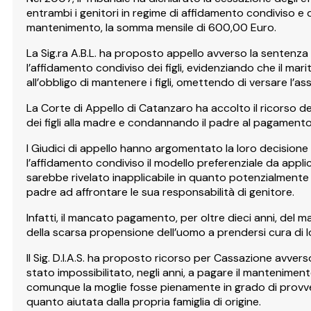
entrambi i genitori in regime di affidamento condiviso e 
mantenimento, la somma mensile di 600,00 Euro.
La Sig.ra A.B.L. ha proposto appello avverso la sentenza 
l’affidamento condiviso dei figli, evidenziando che il mari
all’obbligo di mantenere i figli, omettendo di versare l’
La Corte di Appello di Catanzaro ha accolto il ricorso d
dei figli alla madre e condannando il padre al pagamento d
I Giudici di appello hanno argomentato la loro decision
l’affidamento condiviso il modello preferenziale da appli
sarebbe rivelato inapplicabile in quanto potenzialmente d
padre ad affrontare le sua responsabilità di genitore.
Infatti, il mancato pagamento, per oltre dieci anni, del m
della scarsa propensione dell’uomo a prendersi cura di l
Il Sig. D.I.A.S. ha proposto ricorso per Cassazione avvers
stato impossibilitato, negli anni, a pagare il manteniment
comunque la moglie fosse pienamente in grado di provve
quanto aiutata dalla propria famiglia di origine.