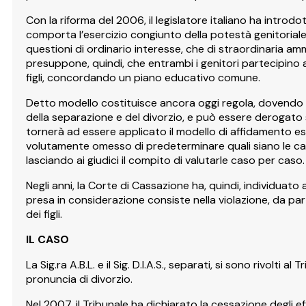
Con la riforma del 2006, il legislatore italiano ha introd
comporta l’esercizio congiunto della potestà genitoriale 
questioni di ordinario interesse, che di straordinaria am
presuppone, quindi, che entrambi i genitori partecipino 
figli, concordando un piano educativo comune.
Detto modello costituisce ancora oggi regola, dovendo es
della separazione e del divorzio, e può essere derogato so
tornerà ad essere applicato il modello di affidamento esc
volutamente omesso di predeterminare quali siano le cau
lasciando ai giudici il compito di valutarle caso per caso.
Negli anni, la Corte di Cassazione ha, quindi, individuato
presa in considerazione consiste nella violazione, da pa
dei figli.
IL
CASO
La Sig.ra A.B.L. e il Sig. D.I.A.S., separati, si sono rivolti 
pronuncia di divorzio.
Nel 2007, il Tribunale ha dichiarato la cessazione degli effe