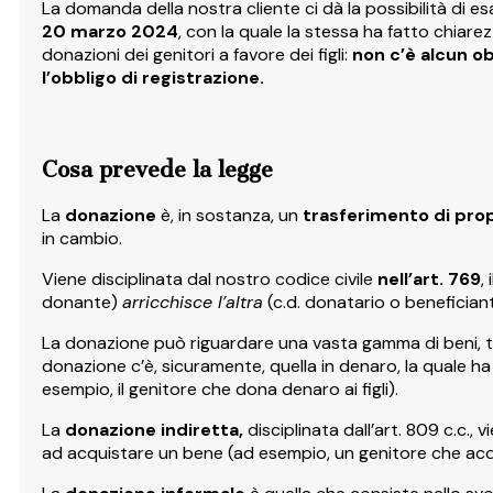
La domanda della nostra cliente ci dà la possibilità di e
20 marzo 2024
, con la quale la stessa ha fatto chiare
donazioni dei genitori a favore dei figli:
non c’è alcun ob
l’obbligo di registrazione.
Cosa prevede la legge
La
donazione
è, in sostanza, un
trasferimento di propr
in cambio.
Viene disciplinata dal nostro codice civile
nell’art. 769
,
donante)
arricchisce l’altra
(c.d. donatario o benefician
La donazione può riguardare una vasta gamma di beni, tra c
donazione c’è, sicuramente, quella in denaro, la quale ha
esempio, il genitore che dona denaro ai figli).
La
donazione
indiretta,
disciplinata dall’art. 809 c.c.
ad acquistare un bene (ad esempio, un genitore che acquis