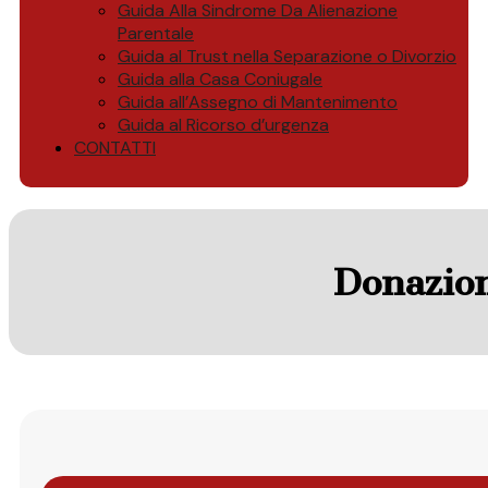
Guida Alla Sindrome Da Alienazione
Parentale
Guida al Trust nella Separazione o Divorzio
Guida alla Casa Coniugale
Guida all’Assegno di Mantenimento
Guida al Ricorso d’urgenza
CONTATTI
Donazion