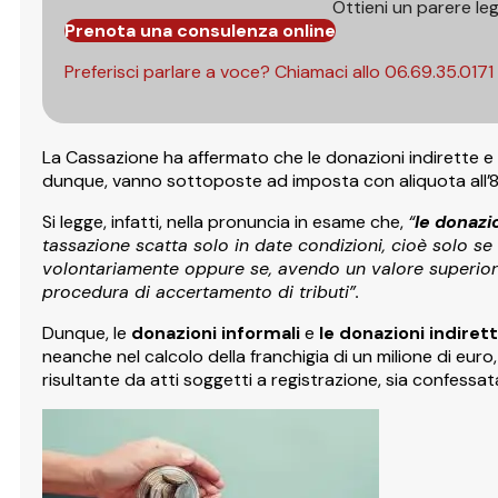
Ottieni un parere le
Prenota una consulenza online
Preferisci parlare a voce? Chiamaci allo
06.69.35.0171
La Cassazione ha affermato che le donazioni indirette e in
dunque, vanno sottoposte ad imposta con aliquota all’8%
Si legge, infatti, nella pronuncia in esame che,
“
le donazi
tassazione scatta solo in date condizioni, cioè solo se
volontariamente oppure se, avendo un valore superiore 
procedura di accertamento di tributi”.
Dunque, le
donazioni informali
e
le donazioni indiret
neanche nel calcolo della franchigia di un milione di eur
risultante da atti soggetti a registrazione, sia confessat