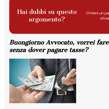
Hai dubbi su questo
Ottieni un pa
argomento?
situ
Buongiorno Avvocato, vorrei fare
senza dover pagare tasse?