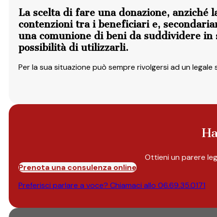
La scelta di fare una donazione, anziché l
contenzioni tra i beneficiari e, secondari
una comunione di beni da suddividere in se
possibilità di utilizzarli.
Per la sua situazione può sempre rivolgersi ad un legale s
Ha
Ottieni un parere le
Prenota una consulenza online
Preferisci parlare a voce? Chiamaci allo
06.69.35.0171