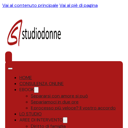
Vai al contenuto principale
Vai al piè di pagina
HOME
CONSULENZA ONLINE
EBOOK
Separarsi con amore si può
Separiamoci in due ore
Il processo più veloce? Il vostro accordo
LO STUDIO
AREE DI INTERVENTO
Diritto di famiglia