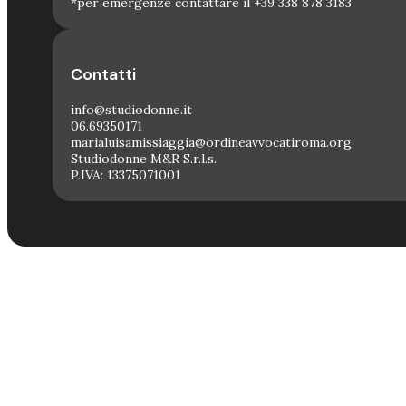
*per emergenze contattare il +39 338 878 3183
Contatti
info@studiodonne.it
06.69350171
marialuisamissiaggia@ordineavvocatiroma.org
Studiodonne M&R S.r.l.s.
P.IVA: 13375071001