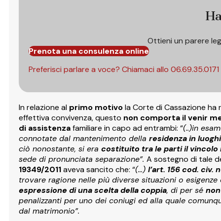
Ha
Ottieni un parere le
Prenota una consulenza online
Preferisci parlare a voce? Chiamaci allo
06.69.35.0171
In relazione al
primo motivo
la Corte di Cassazione ha 
effettiva convivenza, questo
non comporta il venir me
di assistenza
familiare in capo ad entrambi: “
(..)in esa
connotate dal mantenimento della
residenza in luoghi
ciò nonostante, si era
costituito tra le parti il vinco
sede di pronunciata separazione”.
A sostegno di tale d
19349/2011
aveva sancito che: “
(…)
l’art. 156 cod. civ
trovare ragione nelle più diverse situazioni o esigenz
espressione di una scelta della coppia
, di per sé
non
penalizzanti per uno dei coniugi ed alla quale comun
dal matrimonio”.