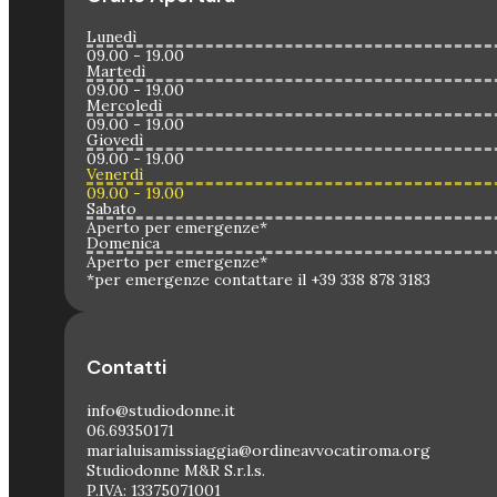
Lunedì
09.00 - 19.00
Martedì
09.00 - 19.00
Mercoledì
09.00 - 19.00
Giovedì
09.00 - 19.00
Venerdì
09.00 - 19.00
Sabato
Aperto per emergenze*
Domenica
Aperto per emergenze*
*per emergenze contattare il +39 338 878 3183
Contatti
info@studiodonne.it
06.69350171
marialuisamissiaggia@ordineavvocatiroma.org
Studiodonne M&R S.r.l.s.
P.IVA: 13375071001