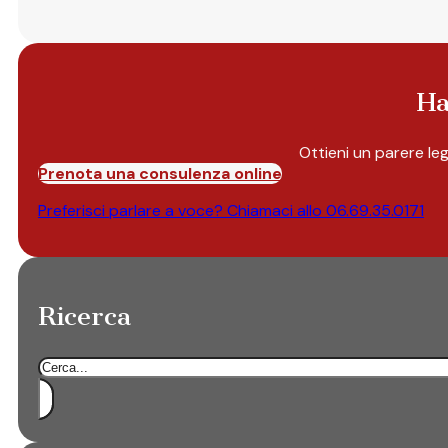
Ha
Ottieni un parere le
Prenota una consulenza online
Preferisci parlare a voce? Chiamaci allo
06.69.35.0171
Ricerca
Cerca