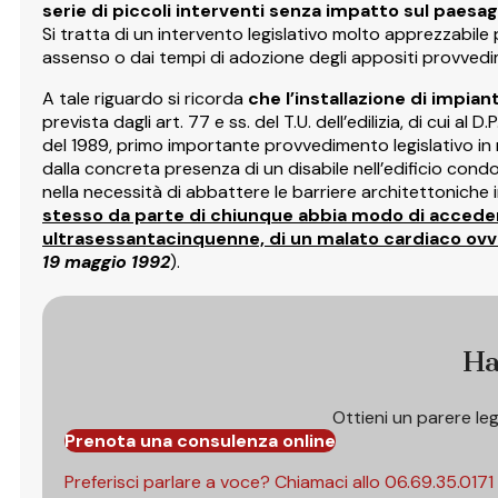
serie di piccoli interventi senza impatto sul paesa
Si tratta di un intervento legislativo molto apprezzabile p
assenso o dai tempi di adozione degli appositi provvedime
A tale riguardo si ricorda
che
l’installazione di impiant
prevista dagli art. 77 e ss. del T.U. dell’edilizia, di cui a
del 1989, primo importante provvedimento legislativo in
dalla concreta presenza di un disabile nell’edificio condom
nella necessità di abbattere le barriere architettoniche in
stesso da parte di chiunque abbia modo di accede
ultrasessantacinquenne, di un malato cardiaco ovver
19 maggio 1992
).
Ha
Ottieni un parere le
Prenota una consulenza online
Preferisci parlare a voce? Chiamaci allo
06.69.35.0171