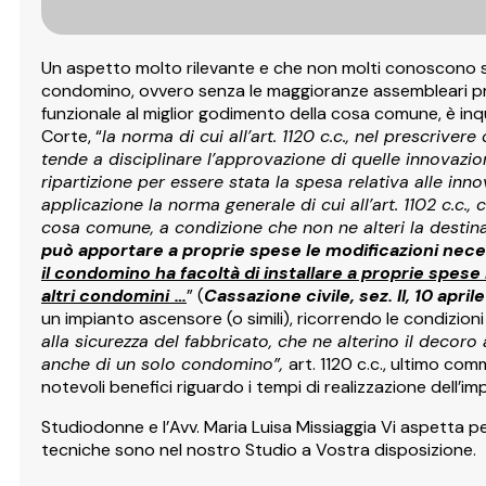
Un aspetto molto rilevante e che non molti conoscono si 
condomino, ovvero senza le maggioranze assembleari prev
funzionale al miglior godimento della cosa comune, è inqua
Corte, “
l
a norma di cui all’art. 1120 c.c., nel prescri
tende a disciplinare l’approvazione di quelle innovaz
ripartizione per essere stata la spesa relativa alle innov
applicazione la norma generale di cui all’art. 1102 c.c.
cosa comune, a condizione che non ne alteri la destinaz
può apportare a proprie spese le modificazioni nece
il condomino ha facoltà di installare a proprie spese
altri condomini
…
” (
Cassazione civile, sez. II, 10 april
un impianto ascensore (o simili), ricorrendo le condizioni
alla sicurezza del fabbricato, che ne alterino il decoro
anche di un solo condomino”,
art. 1120 c.c., ultimo co
notevoli benefici riguardo i tempi di realizzazione dell’imp
Studiodonne e l’Avv. Maria Luisa Missiaggia Vi aspetta per
tecniche sono nel nostro Studio a Vostra disposizione.