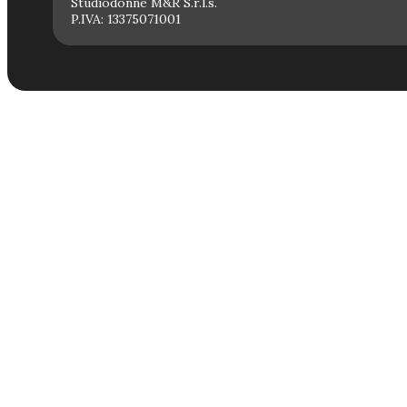
Studiodonne M&R S.r.l.s.
P.IVA: 13375071001