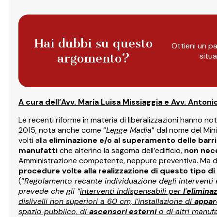
Hai dubbi su questo
Ottieni un pa
argomento?
situ
A cura dell’Avv. Maria Luisa Missiaggia e Avv. Anton
Le recenti riforme in materia di liberalizzazioni hanno n
2015, nota anche come “
Legge Madia
” dal nome del Mini
volti alla
eliminazione e/o al superamento delle barr
manufatti
che alterino la sagoma dell’edificio,
non nece
Amministrazione competente, neppure preventiva. Ma da
procedure volte alla realizzazione di questo tipo di
(“
Regolamento recante individuazione degli interventi e
prevede che gli “
interventi indispensabili per
l
’
eliminaz
dislivelli non superiori a 60 cm, l’installazione di
appar
spazio pubblico, di
ascensori esterni
o di altri manufat