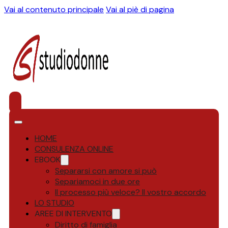
Vai al contenuto principale
Vai al piè di pagina
HOME
CONSULENZA ONLINE
EBOOK
Separarsi con amore si può
Separiamoci in due ore
Il processo più veloce? Il vostro accordo
LO STUDIO
AREE DI INTERVENTO
Diritto di famiglia