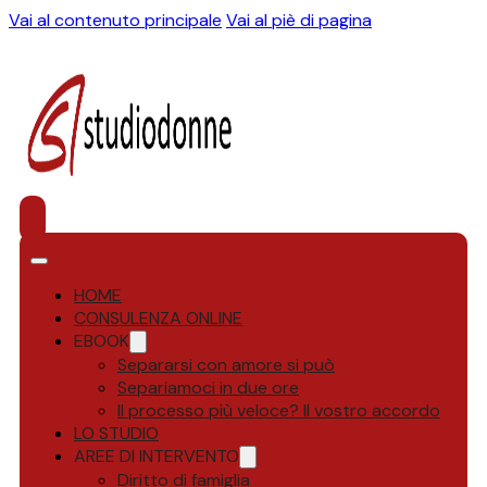
Vai al contenuto principale
Vai al piè di pagina
HOME
CONSULENZA ONLINE
EBOOK
Separarsi con amore si può
Separiamoci in due ore
Il processo più veloce? Il vostro accordo
LO STUDIO
AREE DI INTERVENTO
Diritto di famiglia