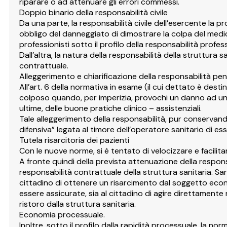
riparare o ad attenuare gli errori commessi.
Doppio binario della responsabilità civile
Da una parte, la responsabilità civile dell’esercente la p
obbligo del danneggiato di dimostrare la colpa del medic
professionisti sotto il profilo della responsabilità profes
Dall’altra, la natura della responsabilità della struttura
contrattuale.
Alleggerimento e chiarificazione della responsabilità pe
All’art. 6 della normativa in esame (il cui dettato è des
colposo quando, per imperizia, provochi un danno ad un 
ultime, delle buone pratiche clinico – assistenziali.
Tale alleggerimento della responsabilità, pur conservando
difensiva” legata al timore dell’operatore sanitario di e
Tutela risarcitoria dei pazienti
Con le nuove norme, si è tentato di velocizzare e facilita
A fronte quindi della prevista attenuazione della responsa
responsabilità contrattuale della struttura sanitaria. S
cittadino di ottenere un risarcimento dal soggetto econom
essere assicurate, sia al cittadino di agire direttamente 
ristoro dalla struttura sanitaria.
Economia processuale.
Inoltre, sotto il profilo dalla rapidità processuale, la no