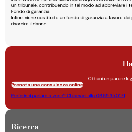
un tribunale, contribuendo in tal modo ad abbreviare i te
Fondo di garanzia
Infine, viene costituito un fondo di garanzia a favore 
risarcire il danno.
Ha
Ottieni un parere le
Prenota una consulenza online
Preferisci parlare a voce? Chiamaci allo
06.69.35.0171
Ricerca