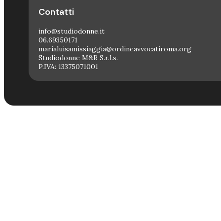
Contatti
info@studiodonne.it
06.69350171
marialuisamissiaggia@ordineavvocatiroma.org
Studiodonne M&R S.r.l.s.
P.IVA: 13375071001