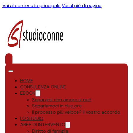
Vai al contenuto principale
Vai al piè di pagina
HOME
CONSULENZA ONLINE
EBOOK
Separarsi con amore si può
Separiamoci in due ore
Il processo più veloce? Il vostro accordo
LO STUDIO
AREE DI INTERVENTO
Diritto di famiglia