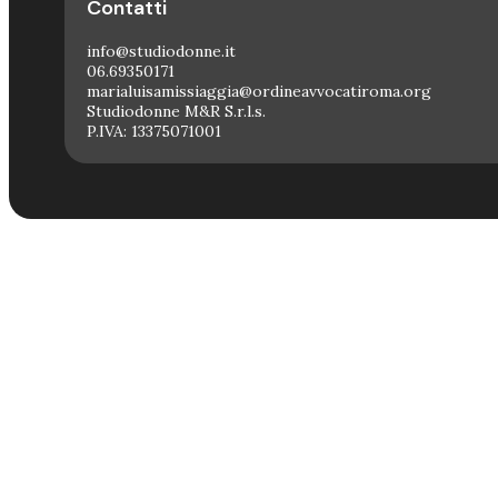
Contatti
info@studiodonne.it
06.69350171
marialuisamissiaggia@ordineavvocatiroma.org
Studiodonne M&R S.r.l.s.
P.IVA: 13375071001