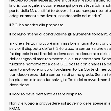
l’addebito della separazione al coniuge responsabile, 
la crisi coniugale, siccome essa già preesisteva (cfr. anc
parte della M. del siffatto dovere, ha comunque ritenuto 
adeguatamente motivata, insindacabile nel merito”.
Il P.G. ha aderito alla proposta.
Il collegio ritiene di condividerne gli argomenti fondanti
a.- che il terzo motivo è inammissibile in quanto si concl
se violi il disposto dell’art. 345 c.p.c. la sentenza che
fattispecie in cui il reddito deve essere decurtato delle s
dell’assegno di mantenimento e la sua decorrenza. Sono
funzione nomofilattica della S.C., posta con chiarezza dal
quarto motivo è privo di fondamento. La Corte di merito 
con decorrenza dalla sentenza di primo grado. Senza ten
ha piuttosto inteso far salvi gli effetti dei provvediment
definizione.
Il ricorso deve pertanto essere respinto.
Non vi è luogo a provvedere sul governo delle spese in as
P.Q.M.