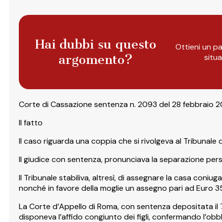
Hai dubbi su questo
Ottieni un pa
argomento?
situ
Corte di Cassazione sentenza n. 2093 del 28 febbraio 2
Il fatto
Il caso riguarda una coppia che si rivolgeva al Tribunale 
Il giudice con sentenza, pronunciava la separazione person
Il Tribunale stabiliva, altresì, di assegnare la casa coni
nonché in favore della moglie un assegno pari ad Euro 3
La Corte d’Appello di Roma, con sentenza depositata il 7
disponeva l’affido congiunto dei figli, confermando l’ob