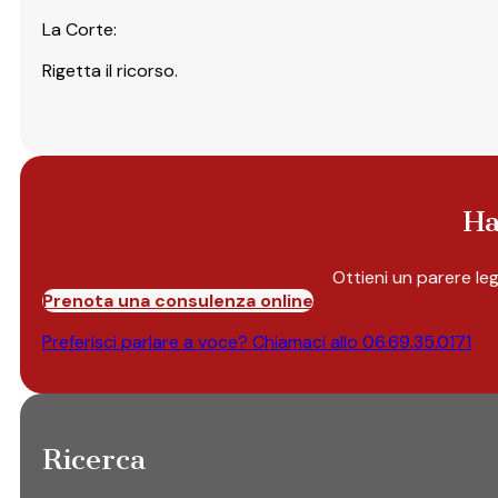
La Corte:
Rigetta il ricorso.
Ha
Ottieni un parere le
Prenota una consulenza online
Preferisci parlare a voce? Chiamaci allo
06.69.35.0171
Ricerca