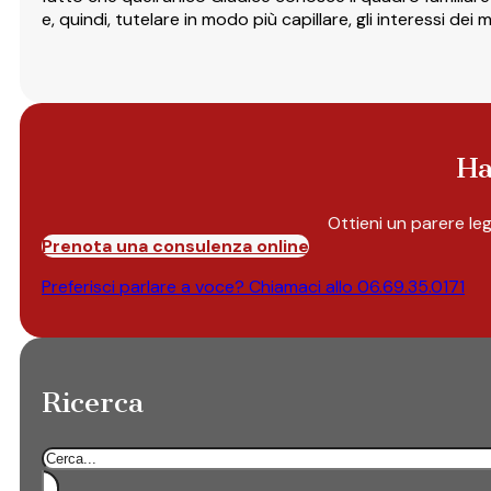
e, quindi, tutelare in modo più capillare, gli interessi dei m
Ha
Ottieni un parere le
Prenota una consulenza online
Preferisci parlare a voce? Chiamaci allo
06.69.35.0171
Ricerca
Cerca