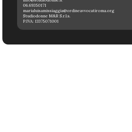
06.69350171
marialuisamissiaggia@ordineavvocatiroma.org
Studiodonne M&R S.r.l.s.
P.IVA: 13375071001