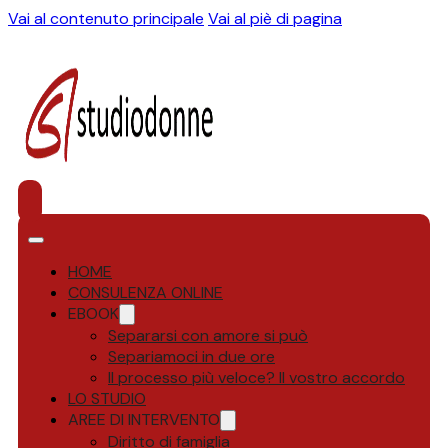
Vai al contenuto principale
Vai al piè di pagina
HOME
CONSULENZA ONLINE
EBOOK
Separarsi con amore si può
Separiamoci in due ore
Il processo più veloce? Il vostro accordo
LO STUDIO
AREE DI INTERVENTO
Diritto di famiglia