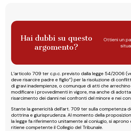
Hai dubbi su questo
Ottieni un pa
argomento?
situ
L’articolo 709 ter c.p.c. previsto dalla legge 54/2006 (v
deve risarcire padre e figlio”) per la risoluzione di confli
di gravi inadempienze, o comunque di atti che arrechino 
modificare i provvedimenti in vigore, ma anche di adotta
risarcimento dei danni nei confronti del minore e nei conf
Stante la genericità dell’art. 709 ter sulla competenza d
dottrina e giurisprudenza. Al momento della proposizione 
la legge fa riferimento unitamente al coniugio, si aprono 
ritiene competente il Collegio del Tribunale.