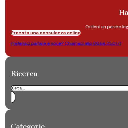
Ha
Ottieni un parere le
Prenota una consulenza online
Preferisci parlare a voce? Chiamaci allo
06.69.35.0171
Ricerca
Cerca
Categorie