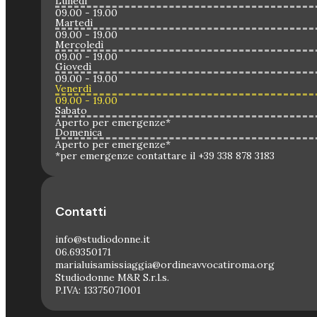
Lunedì
09.00 - 19.00
Martedì
09.00 - 19.00
Mercoledì
09.00 - 19.00
Giovedì
09.00 - 19.00
Venerdì
09.00 - 19.00
Sabato
Aperto per emergenze*
Domenica
Aperto per emergenze*
*per emergenze contattare il +39 338 878 3183
Contatti
info@studiodonne.it
06.69350171
marialuisamissiaggia@ordineavvocatiroma.org
Studiodonne M&R S.r.l.s.
P.IVA: 13375071001