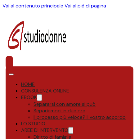
Vai al contenuto principale
Vai al piè di pagina
HOME
CONSULENZA ONLINE
EBOOK
Separarsi con amore si può
Separiamoci in due ore
Il processo più veloce? Il vostro accordo
LO STUDIO
AREE DI INTERVENTO
Diritto di famiglia