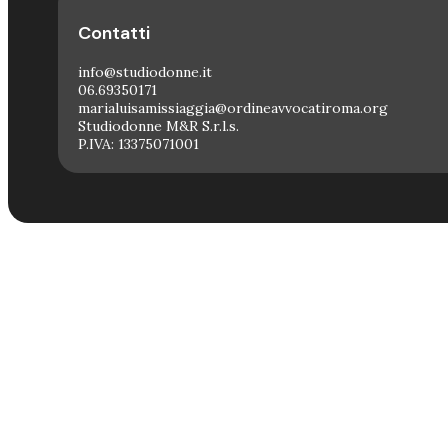
Contatti
info@studiodonne.it
06.69350171
marialuisamissiaggia@ordineavvocatiroma.org
Studiodonne M&R S.r.l.s.
P.IVA: 13375071001