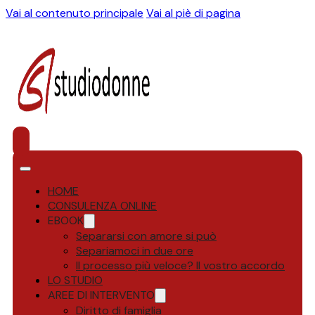
Vai al contenuto principale
Vai al piè di pagina
HOME
CONSULENZA ONLINE
EBOOK
Separarsi con amore si può
Separiamoci in due ore
Il processo più veloce? Il vostro accordo
LO STUDIO
AREE DI INTERVENTO
Diritto di famiglia