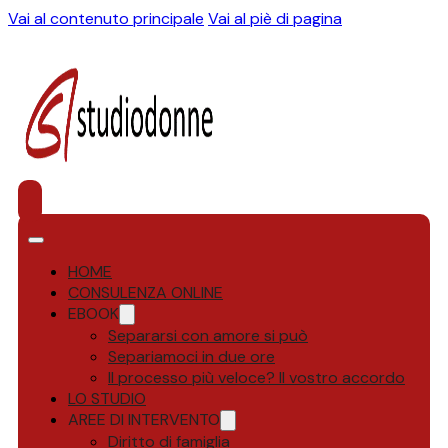
Vai al contenuto principale
Vai al piè di pagina
HOME
CONSULENZA ONLINE
EBOOK
Separarsi con amore si può
Separiamoci in due ore
Il processo più veloce? Il vostro accordo
LO STUDIO
AREE DI INTERVENTO
Diritto di famiglia