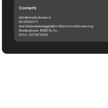
Contatti
info@studiodonne.it
06.69350171
marialuisamissiaggia@ordineavvocatiroma.org
Studiodonne M&R S.r.l.s.
P.IVA: 13375071001