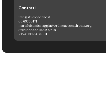
Contatti
info@studiodonne.it
06.69350171
marialuisamissiaggia@ordineavvocatiroma.org
Studiodonne M&R S.r.l.s.
P.IVA: 13375071001