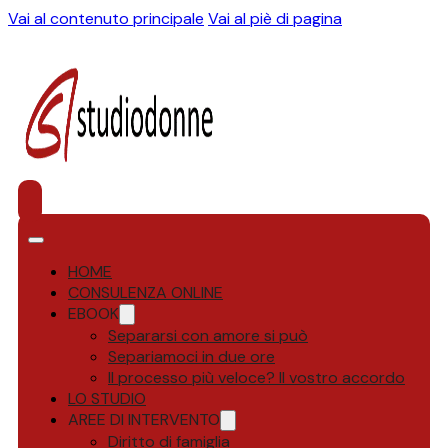
Vai al contenuto principale
Vai al piè di pagina
HOME
CONSULENZA ONLINE
EBOOK
Separarsi con amore si può
Separiamoci in due ore
Il processo più veloce? Il vostro accordo
LO STUDIO
AREE DI INTERVENTO
Diritto di famiglia