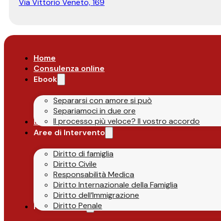
Via Vittorio Veneto, 169
Home
Consulenza online
Ebook
Separarsi con amore si può
Separiamoci in due ore
Il processo più veloce? Il vostro accordo
Lo Studio
Aree di Intervento
Diritto di famiglia
Diritto Civile
Responsabilità Medica
Diritto Internazionale della Famiglia
Diritto dell’Immigrazione
Diritto Penale
Parlano di Noi