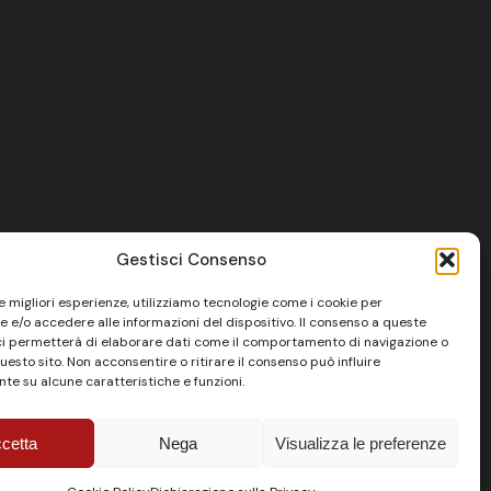
Gestisci Consenso
le migliori esperienze, utilizziamo tecnologie come i cookie per
 e/o accedere alle informazioni del dispositivo. Il consenso a queste
ci permetterà di elaborare dati come il comportamento di navigazione o
questo sito. Non acconsentire o ritirare il consenso può influire
te su alcune caratteristiche e funzioni.
cetta
Nega
Visualizza le preferenze