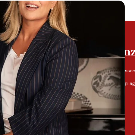
Richiedi la consulen
Dal diritto di famiglia alle unioni internazionali pas
con un’insolita passione.
I vostri problemi sono le nostre soluzioni e con gli
Tribunali di merito e dalle Corti superiori.
Avv. Maria Luisa Missiaggia
RIchiedi la tua consulenza online