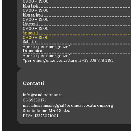
09.00 - 19.00
Martedì
09.00 - 19.00
Mercoledì
09.00 - 19.00
Giovedì
09.00 - 19.00
Venerdì
09.00 - 19.00
Sabato
Aperto per emergenze*
Domenica
Aperto per emergenze*
*per emergenze contattare il +39 338 878 3183
Contatti
info@studiodonne.it
06.69350171
marialuisamissiaggia@ordineavvocatiroma.org
Studiodonne M&R S.r.l.s.
P.IVA: 13375071001