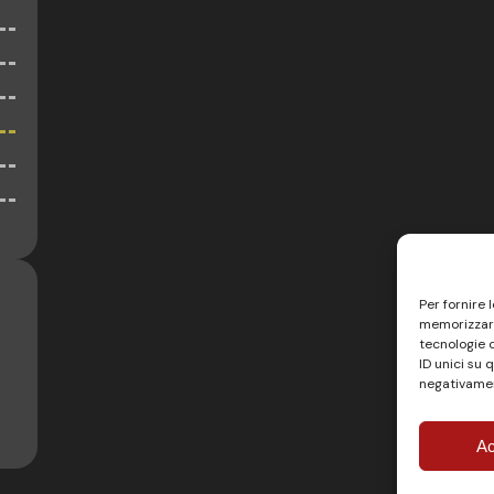
Per fornire 
memorizzare
tecnologie 
ID unici su 
negativamen
Ac