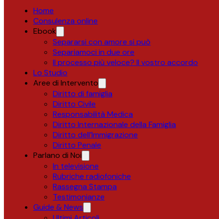
Home
Consulenza online
Ebook
Separarsi con amore si può
Separiamoci in due ore
Il processo più veloce? Il vostro accordo
Lo Studio
Aree di Intervento
Diritto di famiglia
Diritto Civile
Responsabilità Medica
Diritto Internazionale della Famiglia
Diritto dell’Immigrazione
Diritto Penale
Parlano di Noi
In televisione
Rubriche radiofoniche
Rassegna Stampa
Testimonianze
Guide & News
Ultimi Articoli