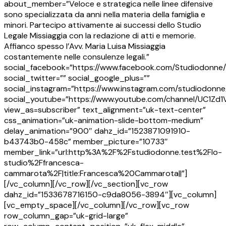
about_member=”Veloce e strategica nelle linee difensive
sono specializzata da anni nella materia della famiglia e
minori. Partecipo attivamente ai successi dello Studio
Legale Missiaggia con la redazione di atti e memorie.
Affianco spesso l’Avv. Maria Luisa Missiaggia
costantemente nelle consulenze legali.”
social_facebook=”https://www.facebook.com/Studiodonne/
social_twitter=”” social_google_plus=””
social_instagram=”https://www.instagram.com/studiodonne
social_youtube=”https://www.youtube.com/channel/UC1Z
view_as=subscriber” text_alignment=”uk-text-center”
css_animation=”uk-animation-slide-bottom-medium”
delay_animation=”900″ dahz_id=”1523871091910-
b43743b0-458c” member_picture=”10733″
member_link=”url:http%3A%2F%2Fstudiodonne.test%2Flo-
studio%2Ffrancesca-
cammarota%2F|title:Francesca%20Cammarota||”]
[/vc_column][/vc_row][/vc_section][vc_row
dahz_id=”1533678716150-c9da8056-3894″][vc_column]
[vc_empty_space][/vc_column][/vc_row][vc_row
row_column_gap=”uk-grid-large”