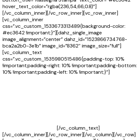
hover_text_color=”rgba(236,54,66,0.8)”]
[/vc_column_inner][/vc_row_inner][vc_row_inner]
[vc_column_inner
css=”.vc_custom_1533673313489{background-color:
#ec3642 !important;}”][dahz_single_image
image_alignment=”center” dahz_id=”1523866734768-
bca2a2b0-3e1b” image_id=”8362″ image_size=”full”]
[vc_column_text
css=”.vc_custom_1535980515486{padding-top: 10%
!important;padding-right: 10% !important;padding-bottom:
10% !important;padding-left: 10% !important;}”]
Nel nostro Studio di Roma seguo al meglio i casi dei miei
assistiti affiancata da figure professionali quali Avvocati
Civilisti e Penalisti, Mediatori e Psicologi.
Per le tue necessità di assistenza legale su Stalking,
Divorzio Breve e Separazione, Affidamento Condiviso di
minori, contatta il nostro studio legale!
Maria Luisa Missiaggia
[/vc_column_text]
[/vc_column_inner][/vc_row_inner][/vc_column][/vc_row]