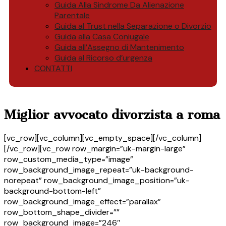
Guida Alla Sindrome Da Alienazione
Parentale
Guida al Trust nella Separazione o Divorzio
Guida alla Casa Coniugale
Guida all’Assegno di Mantenimento
Guida al Ricorso d’urgenza
CONTATTI
Miglior avvocato divorzista a roma
[vc_row][vc_column][vc_empty_space][/vc_column]
[/vc_row][vc_row row_margin=”uk-margin-large”
row_custom_media_type=”image”
row_background_image_repeat=”uk-background-
norepeat” row_background_image_position=”uk-
background-bottom-left”
row_background_image_effect=”parallax”
row_bottom_shape_divider=””
row_background_image=”246″