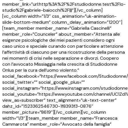
member_link=”url:http%3A%2F%2Fstudiodonne.test%2Flo-
studio%2Fgabriele-baiocchi%2F|||”][/vc_column]
[vc_column width=”1/3″ css_animation=”uk-animation-
slide-bottom-medium” column_delay_animation=”1200″]
[team_member member_name=”Gabriella Cascinelli”
member_role=”Counceler” about_member=”Attenta alle
esigenze psicologiche dei miei pazienti considero ogni
caso unico e speciale curando con particolare attenzione
l’affettività di ciascuno per una ricostruzione della persona
nei momenti di crisi nelle separazione e divorzi. Coopero
con l’avvocato Missiaggia nella crescita di Studiodonne
Onlus per la cura dell’uomo violento.”
social_facebook=”https://www.facebook.com/Studiodonne/
social_twitter=”” social_google_plus=””
social_instagram=”https://www.instagram.com/studiodonne
social_youtube=”https://www.youtube.com/channel/UC1Z
view_as=subscriber” text_alignment=”uk-text-center”
dahz_id=”1523362546730-1f8393f3-0876″
member_picture=”8619″][/vc_column][vc_column
width=”1/3″][team_member member_name=”Francesca
Cammarota” member_role=”Avvocato della famiglia”