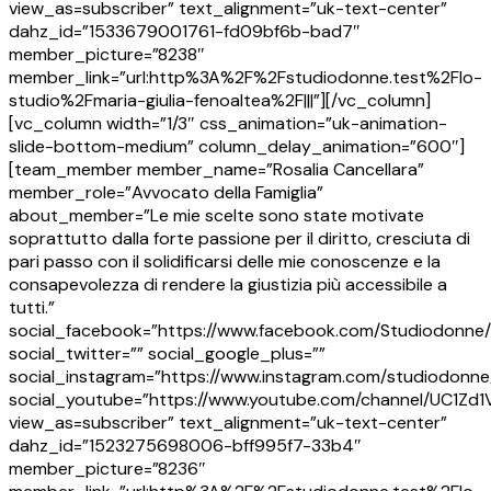
view_as=subscriber” text_alignment=”uk-text-center”
dahz_id=”1533679001761-fd09bf6b-bad7″
member_picture=”8238″
member_link=”url:http%3A%2F%2Fstudiodonne.test%2Flo-
studio%2Fmaria-giulia-fenoaltea%2F|||”][/vc_column]
[vc_column width=”1/3″ css_animation=”uk-animation-
slide-bottom-medium” column_delay_animation=”600″]
[team_member member_name=”Rosalia Cancellara”
member_role=”Avvocato della Famiglia”
about_member=”Le mie scelte sono state motivate
soprattutto dalla forte passione per il diritto, cresciuta di
pari passo con il solidificarsi delle mie conoscenze e la
consapevolezza di rendere la giustizia più accessibile a
tutti.”
social_facebook=”https://www.facebook.com/Studiodonne/
social_twitter=”” social_google_plus=””
social_instagram=”https://www.instagram.com/studiodonne
social_youtube=”https://www.youtube.com/channel/UC1Z
view_as=subscriber” text_alignment=”uk-text-center”
dahz_id=”1523275698006-bff995f7-33b4″
member_picture=”8236″