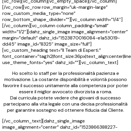
[vc_row][vc_column][vc_empty_space][/vc_column]
[/vc_row][vc_row row_margin=”uk-margin-large”
row_custom_media_type=”none”
row_bottom_shape_divider=””][vc_column width=”1/4″]
[/vc_column][vc_column column_padding=”small”
width=”1/2″][dahz_single_image image_alignment=”center”
margin=”default” dahz_id=”1523870016084-e1a53019-
dd45″ image_id=”8325″ image_size=”full”]
[vc_custom_heading text=”Il Team di Esperti.”
font_container=”tag:h2|font_size:36px|text_align:center|line
use_theme_fonts=”yes” dahz_id=””][vc_column_text]
Ho scelto lo staff per la professionalità pazienza e
motivazione. La costante disponibilità e volontà possono
favorire il successo unitamente alla competenza por poter
essere il miglior avvocato divorzista a roma.
Dai curricula potete vedere che giovani di successo
partecipano alla vita legale con una decisa professionalità
per garantire sostegno ed ottenere fiducia dal Cliente.
[/vc_column_text][dahz_single_image
image_alignment=”center” dahz_id=”1523866388227-