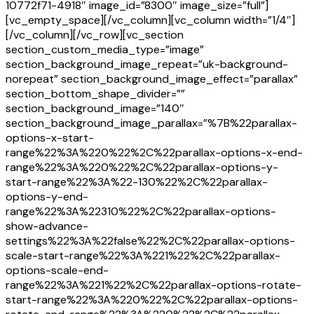
10772f71-4918″ image_id=”8300″ image_size=”full”]
[vc_empty_space][/vc_column][vc_column width=”1/4″]
[/vc_column][/vc_row][vc_section
section_custom_media_type=”image”
section_background_image_repeat=”uk-background-
norepeat” section_background_image_effect=”parallax”
section_bottom_shape_divider=””
section_background_image=”140″
section_background_image_parallax=”%7B%22parallax-
options-x-start-
range%22%3A%220%22%2C%22parallax-options-x-end-
range%22%3A%220%22%2C%22parallax-options-y-
start-range%22%3A%22-130%22%2C%22parallax-
options-y-end-
range%22%3A%22310%22%2C%22parallax-options-
show-advance-
settings%22%3A%22false%22%2C%22parallax-options-
scale-start-range%22%3A%221%22%2C%22parallax-
options-scale-end-
range%22%3A%221%22%2C%22parallax-options-rotate-
start-range%22%3A%220%22%2C%22parallax-options-