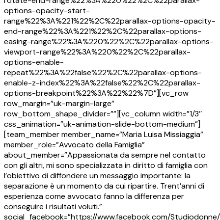
rotate-end-range%22%3A%220%22%2C%22parallax-
options-opacity-start-
range%22%3A%221%22%2C%22parallax-options-opacity-
end-range%22%3A%221%22%2C%22parallax-options-
easing-range%22%3A%220%22%2C%22parallax-options-
viewport-range%22%3A%220%22%2C%22parallax-
options-enable-
repeat%22%3A%22false%22%2C%22parallax-options-
enable-z-index%22%3A%22false%22%2C%22parallax-
options-breakpoint%22%3A%22%22%7D”][vc_row
row_margin=”uk-margin-large”
row_bottom_shape_divider=””][vc_column width=”1/3″
css_animation=”uk-animation-slide-bottom-medium”]
[team_member member_name=”Maria Luisa Missiaggia”
member_role=”Avvocato della Famiglia”
about_member=”Appassionata da sempre nel contatto
con gli altri, mi sono specializzata in diritto di famiglia con
l’obiettivo di diffondere un messaggio importante: la
separazione è un momento da cui ripartire. Trent’anni di
esperienza come avvocato fanno la differenza per
conseguire i risultati voluti.”
social_facebook=”https://www.facebook.com/Studiodonne/