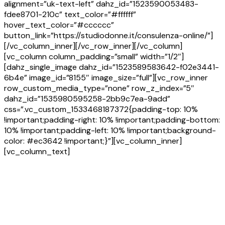
alignment=”uk-text-left” dahz_id=”1523590053483-
fdee8701-210c” text_color=”#ffffff”
hover_text_color=”#cccccc”
button_link=”https://studiodonne.it/consulenza-online/”]
[/vc_column_inner][/vc_row_inner][/vc_column]
[vc_column column_padding=”small” width=”1/2″]
[dahz_single_image dahz_id=”1523589583642-f02e3441-
6b4e” image_id=”8155″ image_size=”full”][vc_row_inner
row_custom_media_type=”none” row_z_index=”5″
dahz_id=”1535980595258-2bb9c7ea-9add”
css=”.vc_custom_1533468187372{padding-top: 10%
!important;padding-right: 10% !important;padding-bottom:
10% !important;padding-left: 10% !important;background-
color: #ec3642 !important;}”][vc_column_inner]
[vc_column_text]
Testimonial & Recensioni
Il feedback dei Clienti e di chi lavora insieme a noi è quanto
a noi interessa di più al fine di poterci definire il miglior
avvocato divorzista a roma.