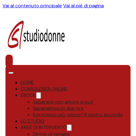
Vai al contenuto principale
Vai al piè di pagina
HOME
CONSULENZA ONLINE
EBOOK
Separarsi con amore si può
Separiamoci in due ore
Il processo più veloce? Il vostro accordo
LO STUDIO
AREE DI INTERVENTO
Diritto di famiglia