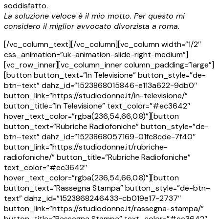
soddisfatto.
La soluzione veloce è il mio motto. Per questo mi
considero il miglior avvocato divorzista a roma.
[/vc_column_text][/vc_column][vc_column width=”1/2″
css_animation=”uk-animation-slide-right-medium”]
[vc_row_inner][vc_column_inner column_padding=”large”]
[button button_text=”In Televisione” button_style=”de-
btn–text” dahz_id=”1523868015846-e113a622-9db0″
button_link=”https://studiodonne.it/in-televisione/”
button_title=”In Televisione” text_color=”#ec3642″
hover_text_color=”rgba(236,54,66,0.8)”][button
button_text=”Rubriche Radiofoniche” button_style=”de-
btn–text” dahz_id=”1523868057169-01fc8cde-7f40″
button_link=”https://studiodonne.it/rubriche-
radiofoniche/” button_title=”Rubriche Radiofoniche”
text_color=”#ec3642″
hover_text_color=”rgba(236,54,66,0.8)”][button
button_text=”Rassegna Stampa” button_style=”de-btn–
text” dahz_id=”1523868246433-cb019e17-2737″
button_link=”https://studiodonne.it/rassegna-stampa/”
button_title=”Rassegna Stampa” text_color=”#ec3642″