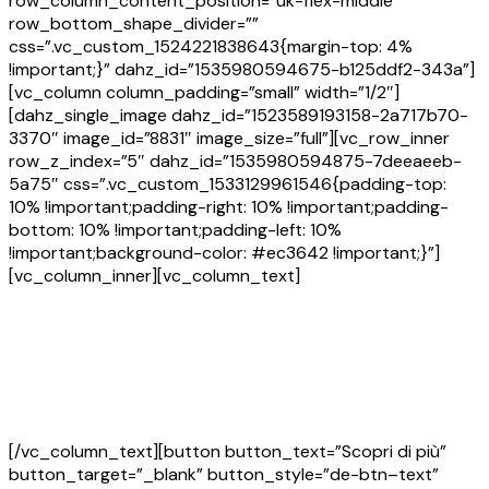
row_column_content_position=”uk-flex-middle”
row_bottom_shape_divider=””
css=”.vc_custom_1524221838643{margin-top: 4%
!important;}” dahz_id=”1535980594675-b125ddf2-343a”]
[vc_column column_padding=”small” width=”1/2″]
[dahz_single_image dahz_id=”1523589193158-2a717b70-
3370″ image_id=”8831″ image_size=”full”][vc_row_inner
row_z_index=”5″ dahz_id=”1535980594875-7deeaeeb-
5a75″ css=”.vc_custom_1533129961546{padding-top:
10% !important;padding-right: 10% !important;padding-
bottom: 10% !important;padding-left: 10%
!important;background-color: #ec3642 !important;}”]
[vc_column_inner][vc_column_text]
Consulenza Online
Studiodonne permette a chiunque ed a costi accessibile di
avere la miglior consulenza per il proprio caso dal miglior
avvocato divorzista a roma.
[/vc_column_text][button button_text=”Scopri di più”
button_target=”_blank” button_style=”de-btn–text”