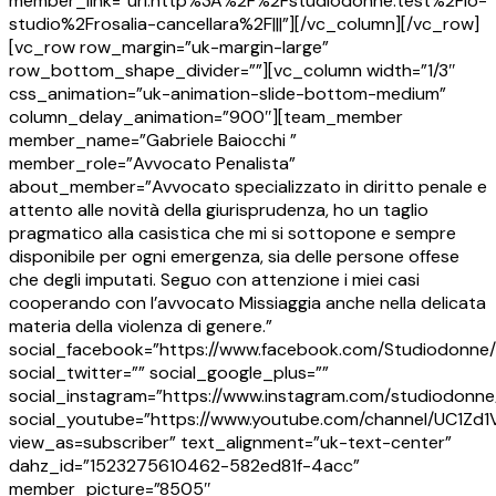
member_link=”url:http%3A%2F%2Fstudiodonne.test%2Flo-
studio%2Frosalia-cancellara%2F|||”][/vc_column][/vc_row]
[vc_row row_margin=”uk-margin-large”
row_bottom_shape_divider=””][vc_column width=”1/3″
css_animation=”uk-animation-slide-bottom-medium”
column_delay_animation=”900″][team_member
member_name=”Gabriele Baiocchi ”
member_role=”Avvocato Penalista”
about_member=”Avvocato specializzato in diritto penale e
attento alle novità della giurisprudenza, ho un taglio
pragmatico alla casistica che mi si sottopone e sempre
disponibile per ogni emergenza, sia delle persone offese
che degli imputati. Seguo con attenzione i miei casi
cooperando con l’avvocato Missiaggia anche nella delicata
materia della violenza di genere.”
social_facebook=”https://www.facebook.com/Studiodonne/
social_twitter=”” social_google_plus=””
social_instagram=”https://www.instagram.com/studiodonne
social_youtube=”https://www.youtube.com/channel/UC1Z
view_as=subscriber” text_alignment=”uk-text-center”
dahz_id=”1523275610462-582ed81f-4acc”
member_picture=”8505″