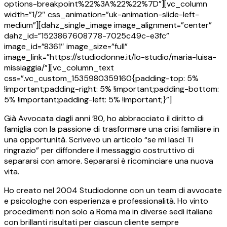
options-breakpoint%22%3A%22%22%7D”][vc_column
width=”1/2″ css_animation=”uk-animation-slide-left-
medium”][dahz_single_image image_alignment=”center”
dahz_id=”1523867608778-7025c49c-e3fc”
image_id=”8361″ image_size=”full”
image_link=”https://studiodonne.it/lo-studio/maria-luisa-
missiaggia/”][vc_column_text
css=”.vc_custom_1535980359160{padding-top: 5%
!important;padding-right: 5% !important;padding-bottom:
5% !important;padding-left: 5% !important;}”]
Già Avvocata dagli anni ’80, ho abbracciato il diritto di
famiglia con la passione di trasformare una crisi familiare in
una opportunità. Scrivevo un articolo “se mi lasci Ti
ringrazio” per diffondere il messaggio costruttivo di
separarsi con amore. Separarsi è ricominciare una nuova
vita.
Ho creato nel 2004 Studiodonne con un team di avvocate
e psicologhe con esperienza e professionalità. Ho vinto
procedimenti non solo a Roma ma in diverse sedi italiane
con brillanti risultati per ciascun cliente sempre