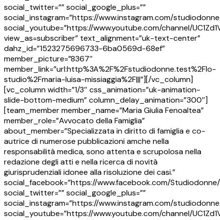
social_twitter=”” social_google_plus=””
social_instagram=”https://www.instagram.com/studiodonne
social_youtube=”https://www.youtube.com/channel/UC1Z
view_as=subscriber” text_alignment=”uk-text-center”
dahz_id=”1523275696733-6ba0569d-68ef”
member_picture=”8367″
member_link=”url:http%3A%2F%2Fstudiodonne.test%2Flo-
studio%2Fmaria-luisa-missiaggia%2F|||”][/vc_column]
[vc_column width=”1/3″ css_animation=”uk-animation-
slide-bottom-medium” column_delay_animation=”300″]
[team_member member_name=”Maria Giulia Fenoaltea”
member_role=”Avvocato della Famiglia”
about_member=”Specializzata in diritto di famiglia e co-
autrice di numerose pubblicazioni amche nella
responsabilità medica, sono attenta e scrupolosa nella
redazione degli atti e nella ricerca di novità
giurisprudenziali idonee alla risoluzione dei casi.”
social_facebook=”https://www.facebook.com/Studiodonne/
social_twitter=”” social_google_plus=””
social_instagram=”https://www.instagram.com/studiodonne
social_youtube=”https://www.youtube.com/channel/UC1Z