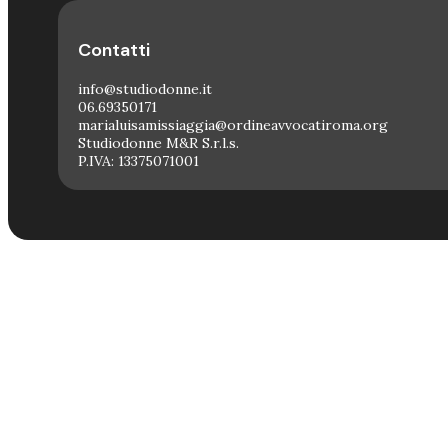
Contatti
info@studiodonne.it
06.69350171
marialuisamissiaggia@ordineavvocatiroma.org
Studiodonne M&R S.r.l.s.
P.IVA: 13375071001